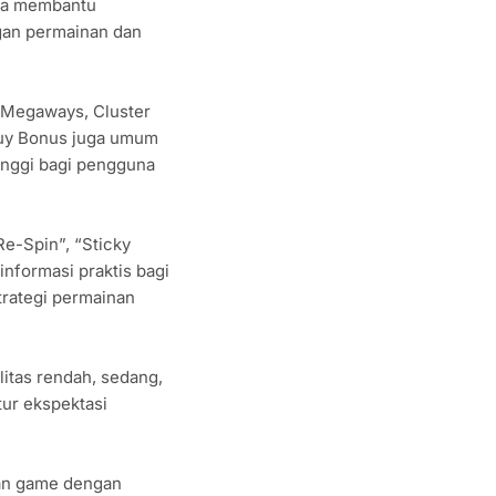
ema membantu
gan permainan dan
 Megaways, Cluster
 Buy Bonus juga umum
tinggi bagi pengguna
Re-Spin”, “Sticky
informasi praktis bagi
trategi permainan
litas rendah, sedang,
ur ekspektasi
an game dengan