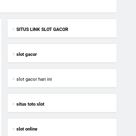
SITUS LINK SLOT GACOR
slot gacor
slot gacor hari ini
situs toto slot
slot online