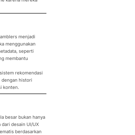
Gamblers menjadi
reka menggunakan
tadata, seperti
yang membantu
n sistem rekomendasi
 dengan histori
i konten.
ala besar bukan hanya
a dari desain UI/UX
tematis berdasarkan