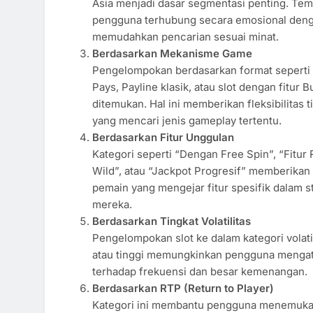
Asia menjadi dasar segmentasi penting. T
pengguna terhubung secara emosional den
memudahkan pencarian sesuai minat.
Berdasarkan Mekanisme Game
Pengelompokan berdasarkan format seperti
Pays, Payline klasik, atau slot dengan fitur
ditemukan. Hal ini memberikan fleksibilitas 
yang mencari jenis gameplay tertentu.
Berdasarkan Fitur Unggulan
Kategori seperti “Dengan Free Spin”, “Fitur 
Wild”, atau “Jackpot Progresif” memberikan 
pemain yang mengejar fitur spesifik dalam s
mereka.
Berdasarkan Tingkat Volatilitas
Pengelompokan slot ke dalam kategori volati
atau tinggi memungkinkan pengguna mengat
terhadap frekuensi dan besar kemenangan.
Berdasarkan RTP (Return to Player)
Kategori ini membantu pengguna menemuk