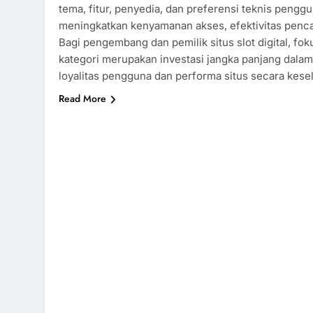
tema, fitur, penyedia, dan preferensi teknis penggun
meningkatkan kenyamanan akses, efektivitas pencari
Bagi pengembang dan pemilik situs slot digital, fok
kategori merupakan investasi jangka panjang dal
loyalitas pengguna dan performa situs secara kese
Read More