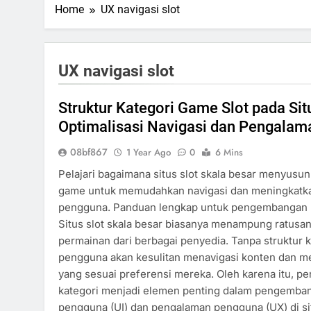
Home
UX navigasi slot
UX navigasi slot
Struktur Kategori Game Slot pada Sit
Optimalisasi Navigasi dan Pengala
08bf867
1 Year Ago
0
6 Mins
Pelajari bagaimana situs slot skala besar menyusun 
game untuk memudahkan navigasi dan meningkatk
pengguna. Panduan lengkap untuk pengembangan U
Situs slot skala besar biasanya menampung ratusan
permainan dari berbagai penyedia. Tanpa struktur k
pengguna akan kesulitan menavigasi konten dan 
yang sesuai preferensi mereka. Oleh karena itu, p
kategori menjadi elemen penting dalam pengemba
pengguna (UI) dan pengalaman pengguna (UX) di si