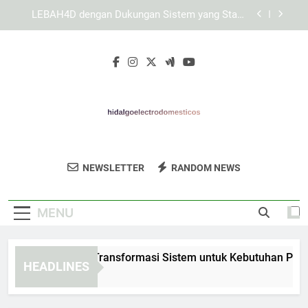
Skip
Mengenal Pengelolaan Fitur dan Informasi di
to
Dalam KAYA787
content
KAYA787 dan Strategi Menghadirkan Akses yang
Lebih Konsisten
EDWINSLOT dan Transformasi Sistem untuk
Kebutuhan Pengguna Masa Kini
LEBAH4D dengan Dukungan Sistem yang Stabil
untuk Berbagai Perangkat
Mengenal Pengelolaan Fitur dan Informasi di
Dalam KAYA787
Hidalgo
Dapatkan Peralatan Rumah Tangga
KAYA787 dan Strategi Menghadirkan Akses yang
NEWSLETTER
RANDOM NEWS
Electrodoméstic
Lebih Konsisten
Berkualitas Di Hidalgo Electrodomésticos.
Solusi Untuk Kebutuhan Rumah Anda.
MENU
WINSLOT dan Transformasi Sistem untuk Kebutuhan Penggun
HEADLINES
Weeks Ago