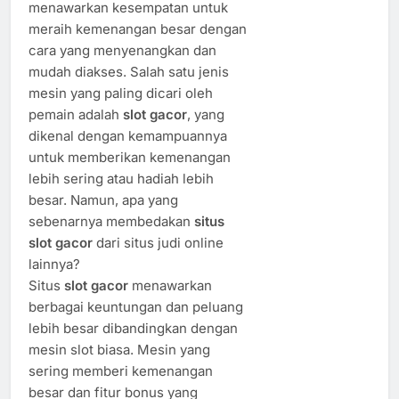
menawarkan kesempatan untuk
meraih kemenangan besar dengan
cara yang menyenangkan dan
mudah diakses. Salah satu jenis
mesin yang paling dicari oleh
pemain adalah
slot gacor
, yang
dikenal dengan kemampuannya
untuk memberikan kemenangan
lebih sering atau hadiah lebih
besar. Namun, apa yang
sebenarnya membedakan
situs
slot gacor
dari situs judi online
lainnya?
Situs
slot gacor
menawarkan
berbagai keuntungan dan peluang
lebih besar dibandingkan dengan
mesin slot biasa. Mesin yang
sering memberi kemenangan
besar dan fitur bonus yang