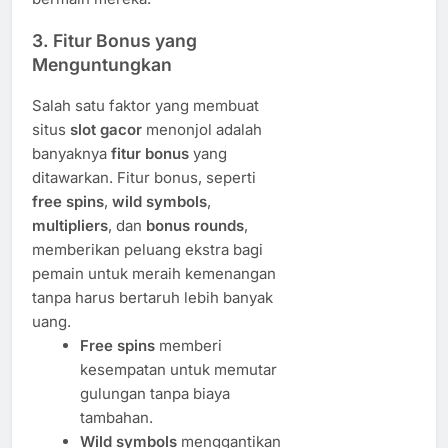
3.
Fitur Bonus yang
Menguntungkan
Salah satu faktor yang membuat
situs
slot gacor
menonjol adalah
banyaknya
fitur bonus
yang
ditawarkan. Fitur bonus, seperti
free spins
,
wild symbols
,
multipliers
, dan
bonus rounds
,
memberikan peluang ekstra bagi
pemain untuk meraih kemenangan
tanpa harus bertaruh lebih banyak
uang.
Free spins
memberi
kesempatan untuk memutar
gulungan tanpa biaya
tambahan.
Wild symbols
menggantikan