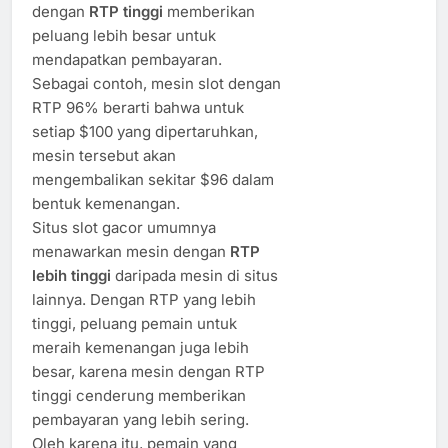
dengan
RTP tinggi
memberikan
peluang lebih besar untuk
mendapatkan pembayaran.
Sebagai contoh, mesin slot dengan
RTP 96% berarti bahwa untuk
setiap $100 yang dipertaruhkan,
mesin tersebut akan
mengembalikan sekitar $96 dalam
bentuk kemenangan.
Situs slot gacor umumnya
menawarkan mesin dengan
RTP
lebih tinggi
daripada mesin di situs
lainnya. Dengan RTP yang lebih
tinggi, peluang pemain untuk
meraih kemenangan juga lebih
besar, karena mesin dengan RTP
tinggi cenderung memberikan
pembayaran yang lebih sering.
Oleh karena itu, pemain yang