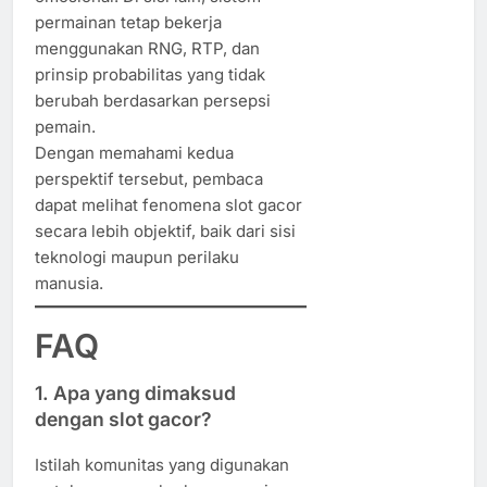
permainan tetap bekerja
menggunakan RNG, RTP, dan
prinsip probabilitas yang tidak
berubah berdasarkan persepsi
pemain.
Dengan memahami kedua
perspektif tersebut, pembaca
dapat melihat fenomena slot gacor
secara lebih objektif, baik dari sisi
teknologi maupun perilaku
manusia.
FAQ
1. Apa yang dimaksud
dengan slot gacor?
Istilah komunitas yang digunakan