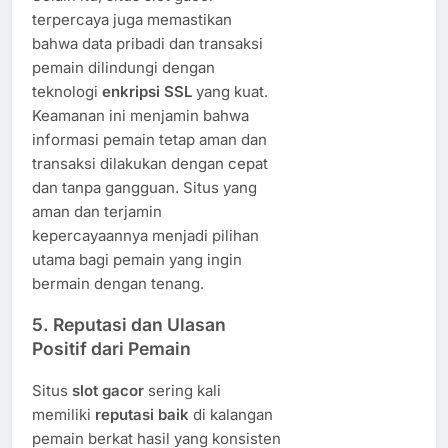
terpercaya juga memastikan
bahwa data pribadi dan transaksi
pemain dilindungi dengan
teknologi
enkripsi SSL
yang kuat.
Keamanan ini menjamin bahwa
informasi pemain tetap aman dan
transaksi dilakukan dengan cepat
dan tanpa gangguan. Situs yang
aman dan terjamin
kepercayaannya menjadi pilihan
utama bagi pemain yang ingin
bermain dengan tenang.
5.
Reputasi dan Ulasan
Positif dari Pemain
Situs
slot gacor
sering kali
memiliki
reputasi baik
di kalangan
pemain berkat hasil yang konsisten