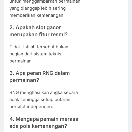
untuk menggambarkan permainan
yang dianggap lebih sering
memberikan kemenangan.
2. Apakah slot gacor
merupakan fitur resmi?
Tidak. Istilah tersebut bukan
bagian dari sistem teknis
permainan.
3. Apa peran RNG dalam
permainan?
RNG menghasilkan angka secara
acak sehingga setiap putaran
bersifat independen.
4. Mengapa pemain merasa
ada pola kemenangan?