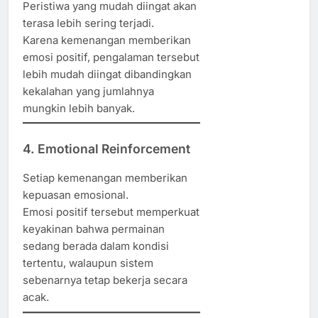
Peristiwa yang mudah diingat akan
terasa lebih sering terjadi.
Karena kemenangan memberikan
emosi positif, pengalaman tersebut
lebih mudah diingat dibandingkan
kekalahan yang jumlahnya
mungkin lebih banyak.
4. Emotional Reinforcement
Setiap kemenangan memberikan
kepuasan emosional.
Emosi positif tersebut memperkuat
keyakinan bahwa permainan
sedang berada dalam kondisi
tertentu, walaupun sistem
sebenarnya tetap bekerja secara
acak.