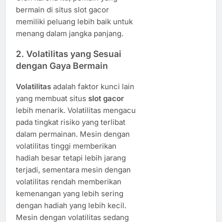
bermain di situs slot gacor
memiliki peluang lebih baik untuk
menang dalam jangka panjang.
2.
Volatilitas yang Sesuai
dengan Gaya Bermain
Volatilitas
adalah faktor kunci lain
yang membuat situs
slot gacor
lebih menarik. Volatilitas mengacu
pada tingkat risiko yang terlibat
dalam permainan. Mesin dengan
volatilitas tinggi memberikan
hadiah besar tetapi lebih jarang
terjadi, sementara mesin dengan
volatilitas rendah memberikan
kemenangan yang lebih sering
dengan hadiah yang lebih kecil.
Mesin dengan volatilitas sedang