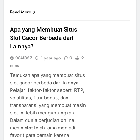
Read More
Apa yang Membuat Situs
Slot Gacor Berbeda dari
Lainnya?
08bf867
1 year ago
0
9
mins
Temukan apa yang membuat situs
slot gacor berbeda dari lainnya.
Pelajari faktor-faktor seperti RTP,
volatilitas, fitur bonus, dan
transparansi yang membuat mesin
slot ini lebih menguntungkan.
Dalam dunia perjudian online,
mesin
slot
telah lama menjadi
favorit para pemain karena