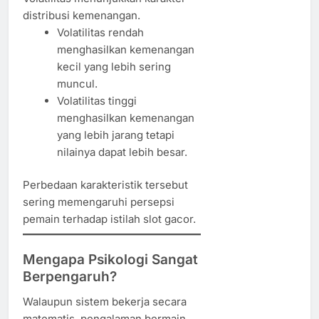
distribusi kemenangan.
Volatilitas rendah
menghasilkan kemenangan
kecil yang lebih sering
muncul.
Volatilitas tinggi
menghasilkan kemenangan
yang lebih jarang tetapi
nilainya dapat lebih besar.
Perbedaan karakteristik tersebut
sering memengaruhi persepsi
pemain terhadap istilah slot gacor.
Mengapa Psikologi Sangat
Berpengaruh?
Walaupun sistem bekerja secara
matematis, pengalaman bermain