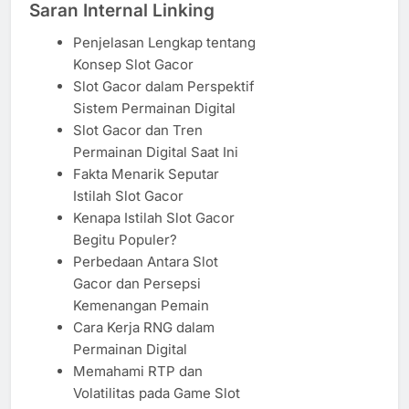
Saran Internal Linking
Penjelasan Lengkap tentang
Konsep Slot Gacor
Slot Gacor dalam Perspektif
Sistem Permainan Digital
Slot Gacor dan Tren
Permainan Digital Saat Ini
Fakta Menarik Seputar
Istilah Slot Gacor
Kenapa Istilah Slot Gacor
Begitu Populer?
Perbedaan Antara Slot
Gacor dan Persepsi
Kemenangan Pemain
Cara Kerja RNG dalam
Permainan Digital
Memahami RTP dan
Volatilitas pada Game Slot