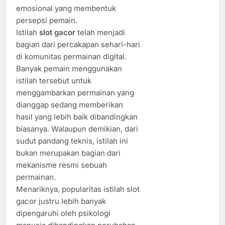
emosional yang membentuk
persepsi pemain.
Istilah
slot gacor
telah menjadi
bagian dari percakapan sehari-hari
di komunitas permainan digital.
Banyak pemain menggunakan
istilah tersebut untuk
menggambarkan permainan yang
dianggap sedang memberikan
hasil yang lebih baik dibandingkan
biasanya. Walaupun demikian, dari
sudut pandang teknis, istilah ini
bukan merupakan bagian dari
mekanisme resmi sebuah
permainan.
Menariknya, popularitas istilah slot
gacor justru lebih banyak
dipengaruhi oleh psikologi