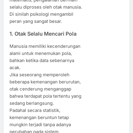
selalu diproses oleh otak manusia.
Di sinilah psikologi mengambil
peran yang sangat besar.
1. Otak Selalu Mencari Pola
Manusia memiliki kecenderungan
alami untuk menemukan pola,
bahkan ketika data sebenarnya
acak.
Jika seseorang memperoleh
beberapa kemenangan berurutan,
otak cenderung menganggap
bahwa terdapat pola tertentu yang
sedang berlangsung.
Padahal secara statistik,
kemenangan beruntun tetap
mungkin terjadi tanpa adanya
perubahan pada sistem.