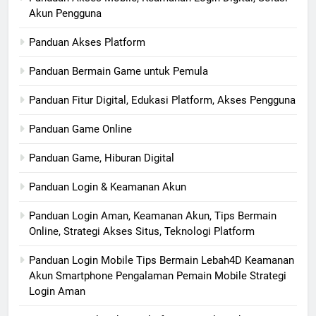
Akun Pengguna
Panduan Akses Platform
Panduan Bermain Game untuk Pemula
Panduan Fitur Digital, Edukasi Platform, Akses Pengguna
Panduan Game Online
Panduan Game, Hiburan Digital
Panduan Login & Keamanan Akun
Panduan Login Aman, Keamanan Akun, Tips Bermain
Online, Strategi Akses Situs, Teknologi Platform
Panduan Login Mobile Tips Bermain Lebah4D Keamanan
Akun Smartphone Pengalaman Pemain Mobile Strategi
Login Aman