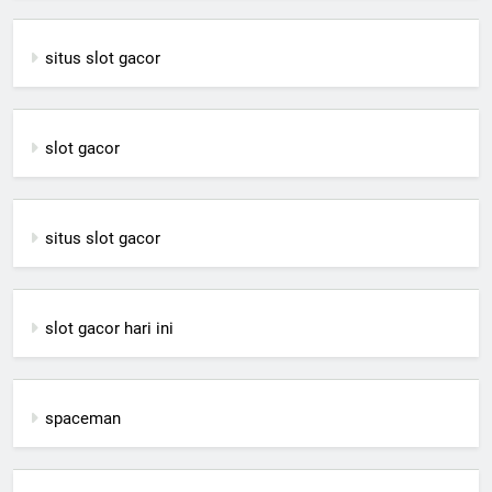
situs slot gacor
slot gacor
situs slot gacor
slot gacor hari ini
spaceman