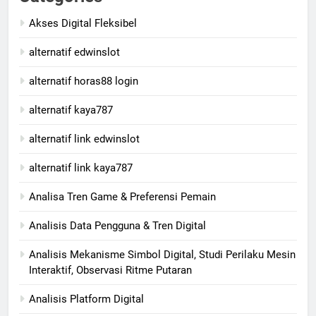
Akses Digital Fleksibel
alternatif edwinslot
alternatif horas88 login
alternatif kaya787
alternatif link edwinslot
alternatif link kaya787
Analisa Tren Game & Preferensi Pemain
Analisis Data Pengguna & Tren Digital
Analisis Mekanisme Simbol Digital, Studi Perilaku Mesin
Interaktif, Observasi Ritme Putaran
Analisis Platform Digital