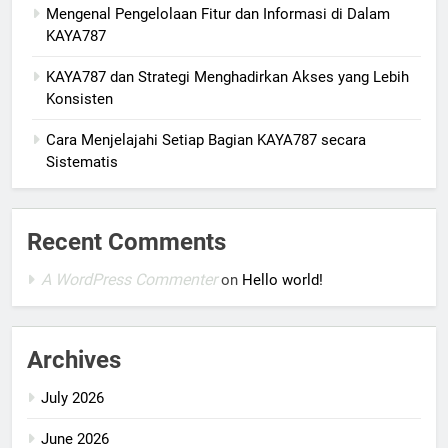
Mengenal Pengelolaan Fitur dan Informasi di Dalam
KAYA787
KAYA787 dan Strategi Menghadirkan Akses yang Lebih
Konsisten
Cara Menjelajahi Setiap Bagian KAYA787 secara
Sistematis
Recent Comments
A WordPress Commenter
on
Hello world!
Archives
July 2026
June 2026