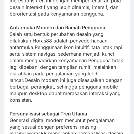
merespons tren ini dengan memperkenalkan pola
desain interaktif yang lebih dinamis, imersif, dan
berorientasi pada kenyamanan pengguna.
Antarmuka Modern dan Ramah Pengguna
Salah satu bentuk perubahan desain yang
dilakukan Horas88 adalah penyederhanaan
antarmuka.Penggunaan ikon intuitif, tata letak rapi,
serta sistem navigasi sederhana menjadi kunci
dalam menghadirkan kenyamanan.Pengguna tidak
lagi dibebani dengan tampilan rumit, melainkan
diarahkan pada pengalaman yang lebih
lancar.Desain modern ini juga disesuaikan dengan
berbagai perangkat, sehingga pengguna mobile
maupun desktop dapat merasakan interaksi yang
konsisten.
Personalisasi sebagai Tren Utama
Generasi digital modern menuntut pengalaman
yang sesuai dengan preferensi masing-
masing.Horas88 menerapkan personalisasi desain