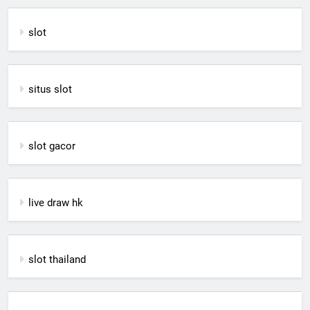
slot
situs slot
slot gacor
live draw hk
slot thailand