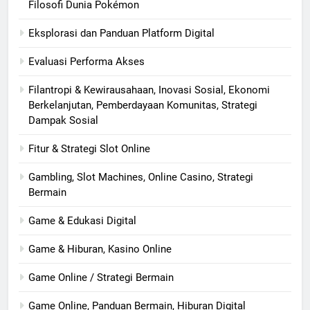
Filosofi Dunia Pokémon
Eksplorasi dan Panduan Platform Digital
Evaluasi Performa Akses
Filantropi & Kewirausahaan, Inovasi Sosial, Ekonomi
Berkelanjutan, Pemberdayaan Komunitas, Strategi
Dampak Sosial
Fitur & Strategi Slot Online
Gambling, Slot Machines, Online Casino, Strategi
Bermain
Game & Edukasi Digital
Game & Hiburan, Kasino Online
Game Online / Strategi Bermain
Game Online, Panduan Bermain, Hiburan Digital