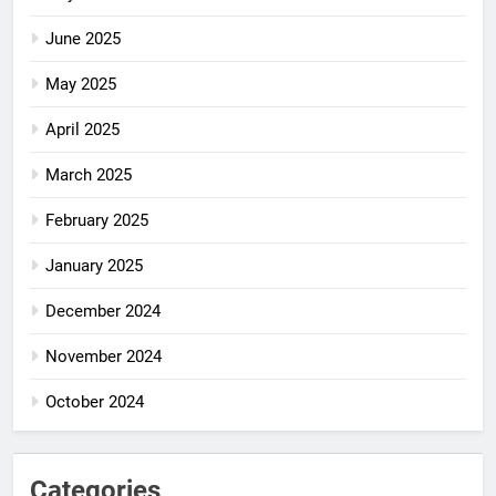
June 2025
May 2025
April 2025
March 2025
February 2025
January 2025
December 2024
November 2024
October 2024
Categories