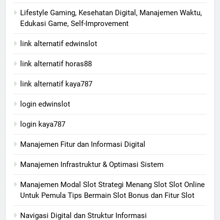
Lifestyle Gaming, Kesehatan Digital, Manajemen Waktu,
Edukasi Game, Self-Improvement
link alternatif edwinslot
link alternatif horas88
link alternatif kaya787
login edwinslot
login kaya787
Manajemen Fitur dan Informasi Digital
Manajemen Infrastruktur & Optimasi Sistem
Manajemen Modal Slot Strategi Menang Slot Slot Online
Untuk Pemula Tips Bermain Slot Bonus dan Fitur Slot
Navigasi Digital dan Struktur Informasi