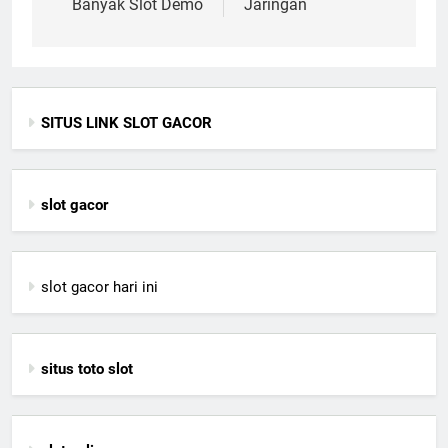
Banyak Slot Demo
Jaringan
SITUS LINK SLOT GACOR
slot gacor
slot gacor hari ini
situs toto slot