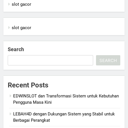
slot gacor
slot gacor
Search
SEARCH
Recent Posts
EDWINSLOT dan Transformasi Sistem untuk Kebutuhan
Pengguna Masa Kini
LEBAH4D dengan Dukungan Sistem yang Stabil untuk
Berbagai Perangkat