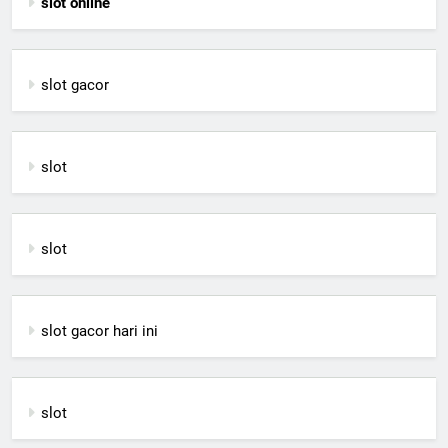
slot online
slot gacor
slot
slot
slot gacor hari ini
slot