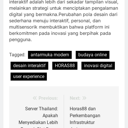
interaktif adalah lebih dari sekadar tampilan visual,
melainkan strategi untuk menciptakan pengalaman
digital yang bermakna.Perubahan pola desain dari
sederhana menuju interaktif, personal, dan
multisensorik membuktikan bahwa platform ini
berkomitmen pada inovasi yang berpihak pada
pengguna.
Tagged:
antarmuka modern
budaya online
desain interaktif
HORAS88
inovasi digital
user experience
Previous:
Next:
Post
navigation
Server Thailand:
Horas88 dan
Apakah
Perkembangan
Menyediakan Lebih
Infrastruktur