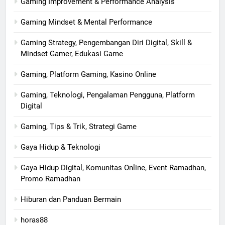
Gaming Improvement & Performance Analysis
Gaming Mindset & Mental Performance
Gaming Strategy, Pengembangan Diri Digital, Skill &
Mindset Gamer, Edukasi Game
Gaming, Platform Gaming, Kasino Online
Gaming, Teknologi, Pengalaman Pengguna, Platform
Digital
Gaming, Tips & Trik, Strategi Game
Gaya Hidup & Teknologi
Gaya Hidup Digital, Komunitas Online, Event Ramadhan,
Promo Ramadhan
Hiburan dan Panduan Bermain
horas88