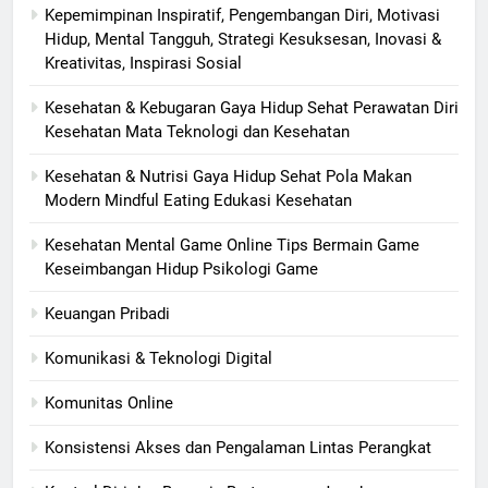
Kepemimpinan Inspiratif, Pengembangan Diri, Motivasi
Hidup, Mental Tangguh, Strategi Kesuksesan, Inovasi &
Kreativitas, Inspirasi Sosial
Kesehatan & Kebugaran Gaya Hidup Sehat Perawatan Diri
Kesehatan Mata Teknologi dan Kesehatan
Kesehatan & Nutrisi Gaya Hidup Sehat Pola Makan
Modern Mindful Eating Edukasi Kesehatan
Kesehatan Mental Game Online Tips Bermain Game
Keseimbangan Hidup Psikologi Game
Keuangan Pribadi
Komunikasi & Teknologi Digital
Komunitas Online
Konsistensi Akses dan Pengalaman Lintas Perangkat