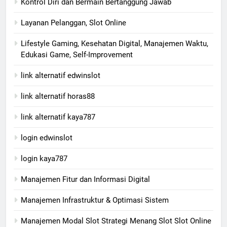
Kontrol Diri dan Bermain Bertanggung Jawab
Layanan Pelanggan, Slot Online
Lifestyle Gaming, Kesehatan Digital, Manajemen Waktu,
Edukasi Game, Self-Improvement
link alternatif edwinslot
link alternatif horas88
link alternatif kaya787
login edwinslot
login kaya787
Manajemen Fitur dan Informasi Digital
Manajemen Infrastruktur & Optimasi Sistem
Manajemen Modal Slot Strategi Menang Slot Slot Online