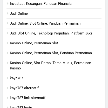
Investasi, Keuangan, Panduan Finansial
Judi Online
Judi Online, Slot Online, Panduan Permainan
Judi Slot Online, Teknologi Perjudian, Platform Judi
Kasino Online, Permainan Slot
Kasino Online, Permainan Slot, Panduan Permainan
Kasino Online, Slot Demo, Tema Musik, Permainan
Kasino
kaya787
kaya787 alternatif
kaya787 link alternatif
kaya787 login