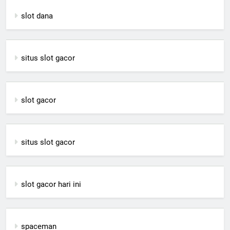
slot dana
situs slot gacor
slot gacor
situs slot gacor
slot gacor hari ini
spaceman