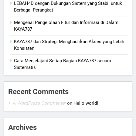
LEBAH4D dengan Dukungan Sistem yang Stabil untuk
Berbagai Perangkat
Mengenal Pengelolaan Fitur dan Informasi di Dalam
KAYA787
KAYA787 dan Strategi Menghadirkan Akses yang Lebih
Konsisten
Cara Menjelajahi Setiap Bagian KAYA787 secara
Sistematis
Recent Comments
A WordPress Commenter
on
Hello world!
Archives