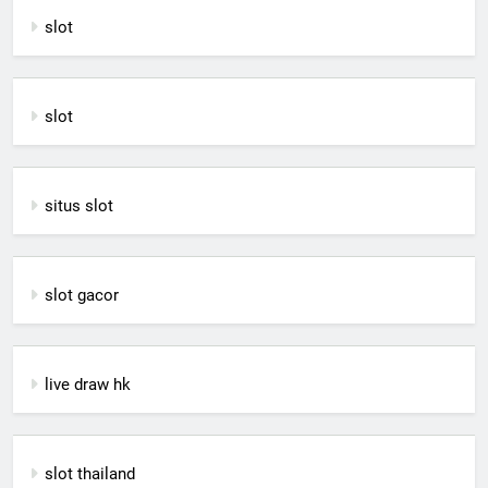
slot
slot
situs slot
slot gacor
live draw hk
slot thailand