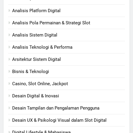
Analisis Platform Digital
Analisis Pola Permainan & Strategi Slot
Analisis Sistem Digital
Analisis Teknologi & Performa
Arsitektur Sistem Digital
Bisnis & Teknologi
Casino, Slot Online, Jackpot
Desain Digital & Inovasi
Desain Tampilan dan Pengalaman Pengguna
Desain UX & Psikologi Visual dalam Slot Digital
Digital Lifestyle & Mahasiswa