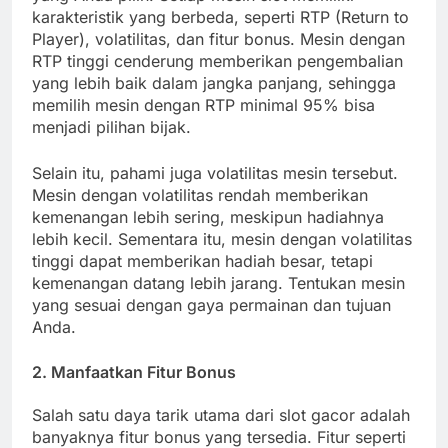
karakteristik yang berbeda, seperti RTP (Return to
Player), volatilitas, dan fitur bonus. Mesin dengan
RTP tinggi cenderung memberikan pengembalian
yang lebih baik dalam jangka panjang, sehingga
memilih mesin dengan RTP minimal 95% bisa
menjadi pilihan bijak.
Selain itu, pahami juga volatilitas mesin tersebut.
Mesin dengan volatilitas rendah memberikan
kemenangan lebih sering, meskipun hadiahnya
lebih kecil. Sementara itu, mesin dengan volatilitas
tinggi dapat memberikan hadiah besar, tetapi
kemenangan datang lebih jarang. Tentukan mesin
yang sesuai dengan gaya permainan dan tujuan
Anda.
2.
Manfaatkan Fitur Bonus
Salah satu daya tarik utama dari slot gacor adalah
banyaknya fitur bonus yang tersedia. Fitur seperti