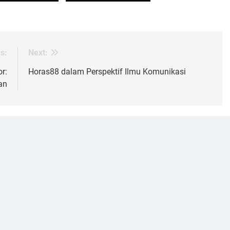
s:
Next:
r:
Horas88 dalam Perspektif Ilmu Komunikasi
an