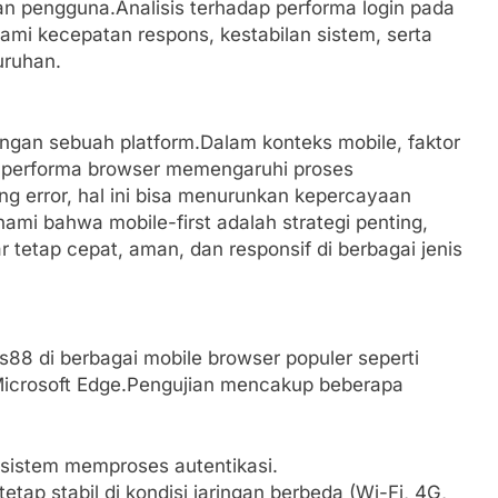
 pengguna.Analisis terhadap performa login pada
mi kecepatan respons, kestabilan sistem, serta
uruhan.
dengan sebuah platform.Dalam konteks mobile, faktor
dan performa browser memengaruhi proses
ing error, hal ini bisa menurunkan kepercayaan
i bahwa mobile-first adalah strategi penting,
r tetap cepat, aman, dan responsif di berbagai jenis
s88 di berbagai mobile browser populer seperti
 Microsoft Edge.Pengujian mencakup beberapa
sistem memproses autentikasi.
etap stabil di kondisi jaringan berbeda (Wi-Fi, 4G,