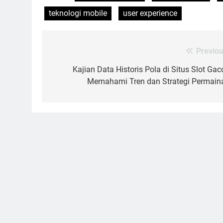
teknologi mobile
user experience
Previou
Post
navigation
Kajian Data Historis Pola di Situs Slot Gaco
Memahami Tren dan Strategi Permain