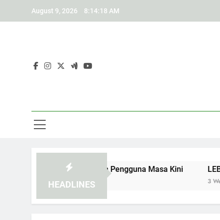
Skip
August 9, 2026
8:14:19 AM
to
content
Hid
Dapatkan 
m untuk Kebutuhan Pengguna Masa Kini
LEBAH4D dengan
3 Weeks Ago
HEADLINES