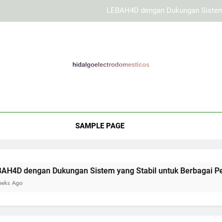
LEBAH4D dengan Dukungan Sistem 
Mengenal Pengelolaan 
KAYA787 dan Strategi Men
EDWINSLOT dan Transformasi Sistem
algo Electrodoméstico
LEBAH4D dengan Dukungan Sistem 
Peralatan Rumah Tangga Berkualitas Di Hidalgo Electrodomést
Mengenal Pengelolaan 
SAMPLE PAGE
KAYA787 dan Strategi Men
 Dukungan Sistem yang Stabil untuk Berbagai Perangkat