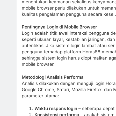
menentukan keamanan sekaligus kenyamanan
mobile browser perlu dilakukan untuk memaha
kualitas pengalaman pengguna secara kesel
Pentingnya Login di Mobile Browser
Login adalah titik awal interaksi pengguna 
seperti ukuran layar, kestabilan jaringan, 
autentikasi.Jika sistem login lambat atau ser
pengguna terhadap platform.Horas88 memaham
sehingga sistem login harus dioptimalkan aga
mobile browser.
Metodologi Analisis Performa
Analisis dilakukan dengan menguji login Hora
Google Chrome, Safari, Mozilla Firefox, dan
parameter utama:
Waktu respons login
– seberapa cepat 
Konsistensi performa
– apakah sistem t