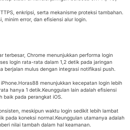
TPS, enkripsi, serta mekanisme proteksi tambahan.
 minim error, dan efisiensi alur login.
r terbesar, Chrome menunjukkan performa login
 login rata-rata dalam 1,2 detik pada jaringan
ga berjalan mulus dengan integrasi notifikasi push.
a iPhone.Horas88 menunjukkan kecepatan login lebih
ta hanya 1 detik.Keunggulan lain adalah efisiensi
h baik pada perangkat iOS.
nsisten, meskipun waktu login sedikit lebih lambat
etik pada koneksi normal.Keunggulan utamanya adalah
emberi nilai tambah dalam hal keamanan.