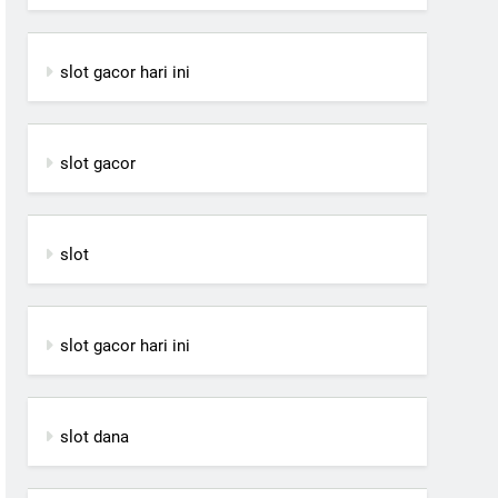
slot gacor hari ini
slot gacor
slot
slot gacor hari ini
slot dana