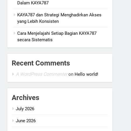
Dalam KAYA787
KAYA787 dan Strategi Menghadirkan Akses
yang Lebih Konsisten
Cara Menjelajahi Setiap Bagian KAYA787
secara Sistematis
Recent Comments
A WordPress Commenter
on
Hello world!
Archives
July 2026
June 2026