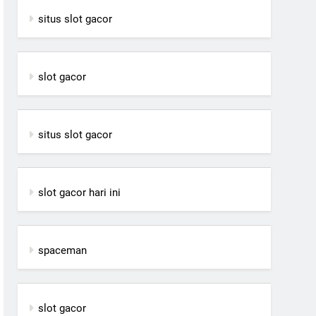
situs slot gacor
slot gacor
situs slot gacor
slot gacor hari ini
spaceman
slot gacor