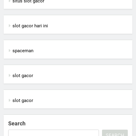
situs slot gacor
slot gacor hari ini
spaceman
slot gacor
slot gacor
Search
SEARCH