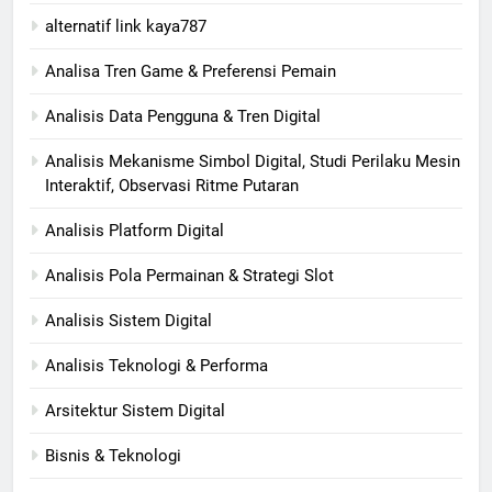
alternatif link kaya787
Analisa Tren Game & Preferensi Pemain
Analisis Data Pengguna & Tren Digital
Analisis Mekanisme Simbol Digital, Studi Perilaku Mesin
Interaktif, Observasi Ritme Putaran
Analisis Platform Digital
Analisis Pola Permainan & Strategi Slot
Analisis Sistem Digital
Analisis Teknologi & Performa
Arsitektur Sistem Digital
Bisnis & Teknologi