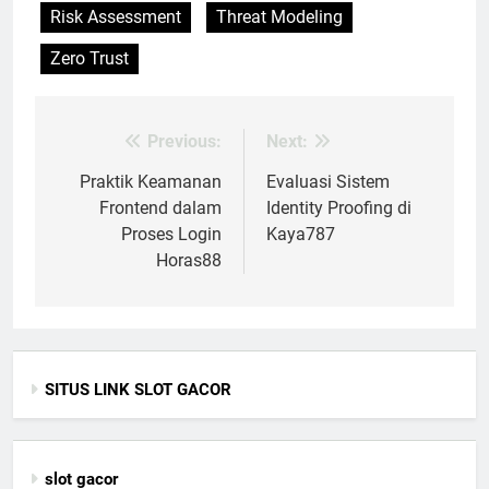
Risk Assessment
Threat Modeling
Zero Trust
Previous:
Next:
Post
navigation
Praktik Keamanan
Evaluasi Sistem
Frontend dalam
Identity Proofing di
Proses Login
Kaya787
Horas88
SITUS LINK SLOT GACOR
slot gacor