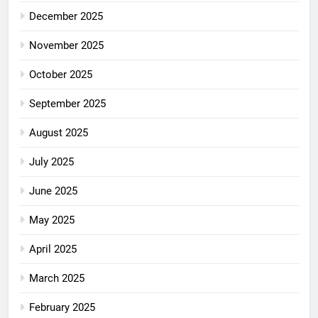
December 2025
November 2025
October 2025
September 2025
August 2025
July 2025
June 2025
May 2025
April 2025
March 2025
February 2025