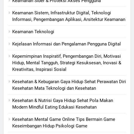
Keamanan Siber & Proteksi Akses Pengguna
Keamanan Sistem, Infrastruktur Digital, Teknologi
Informasi, Pengembangan Aplikasi, Arsitektur Keamanan
Keamanan Teknologi
Kejelasan Informasi dan Pengalaman Pengguna Digital
Kepemimpinan Inspiratif, Pengembangan Diri, Motivasi
Hidup, Mental Tangguh, Strategi Kesuksesan, Inovasi &
Kreativitas, Inspirasi Sosial
Kesehatan & Kebugaran Gaya Hidup Sehat Perawatan Diri
Kesehatan Mata Teknologi dan Kesehatan
Kesehatan & Nutrisi Gaya Hidup Sehat Pola Makan
Modern Mindful Eating Edukasi Kesehatan
Kesehatan Mental Game Online Tips Bermain Game
Keseimbangan Hidup Psikologi Game