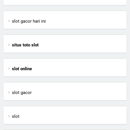
slot gacor hari ini
situs toto slot
slot online
slot gacor
slot