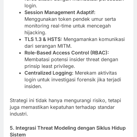
login.
Session Management Adaptif:
Menggunakan token pendek umur serta
monitoring real-time untuk mencegah
hijacking.
TLS 1.3 & HSTS:
Mengamankan komunikasi
dari serangan MITM.
Role-Based Access Control (RBAC):
Membatasi potensi insider threat dengan
prinsip least privilege.
Centralized Logging:
Merekam aktivitas
login untuk investigasi forensik jika terjadi
insiden.
Strategi ini tidak hanya mengurangi risiko, tetapi
juga memastikan kepatuhan terhadap standar
industri.
5. Integrasi Threat Modeling dengan Siklus Hidup
Sistem