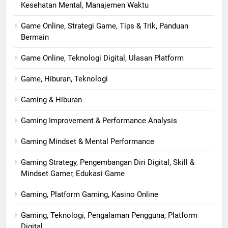
Kesehatan Mental, Manajemen Waktu
Game Online, Strategi Game, Tips & Trik, Panduan
Bermain
Game Online, Teknologi Digital, Ulasan Platform
Game, Hiburan, Teknologi
Gaming & Hiburan
Gaming Improvement & Performance Analysis
Gaming Mindset & Mental Performance
Gaming Strategy, Pengembangan Diri Digital, Skill &
Mindset Gamer, Edukasi Game
Gaming, Platform Gaming, Kasino Online
Gaming, Teknologi, Pengalaman Pengguna, Platform
Digital