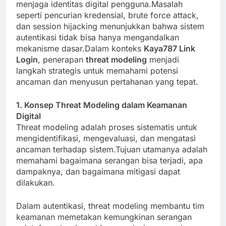
menjaga identitas digital pengguna.Masalah
seperti pencurian kredensial, brute force attack,
dan session hijacking menunjukkan bahwa sistem
autentikasi tidak bisa hanya mengandalkan
mekanisme dasar.Dalam konteks
Kaya787 Link
Login
, penerapan
threat modeling
menjadi
langkah strategis untuk memahami potensi
ancaman dan menyusun pertahanan yang tepat.
1. Konsep Threat Modeling dalam Keamanan
Digital
Threat modeling adalah proses sistematis untuk
mengidentifikasi, mengevaluasi, dan mengatasi
ancaman terhadap sistem.Tujuan utamanya adalah
memahami bagaimana serangan bisa terjadi, apa
dampaknya, dan bagaimana mitigasi dapat
dilakukan.
Dalam autentikasi, threat modeling membantu tim
keamanan memetakan kemungkinan serangan