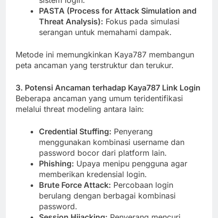
sistem login.
PASTA (Process for Attack Simulation and
Threat Analysis):
Fokus pada simulasi
serangan untuk memahami dampak.
Metode ini memungkinkan Kaya787 membangun
peta ancaman yang terstruktur dan terukur.
3. Potensi Ancaman terhadap Kaya787 Link Login
Beberapa ancaman yang umum teridentifikasi
melalui threat modeling antara lain:
Credential Stuffing:
Penyerang
menggunakan kombinasi username dan
password bocor dari platform lain.
Phishing:
Upaya menipu pengguna agar
memberikan kredensial login.
Brute Force Attack:
Percobaan login
berulang dengan berbagai kombinasi
password.
Session Hijacking:
Penyerang mencuri