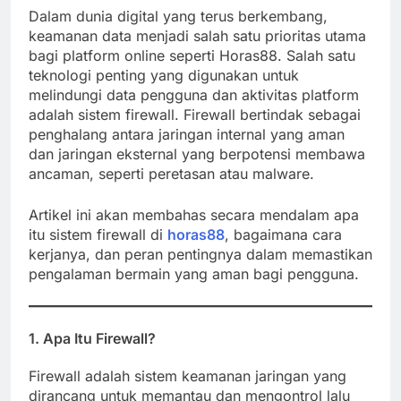
Dalam dunia digital yang terus berkembang,
keamanan data menjadi salah satu prioritas utama
bagi platform online seperti Horas88. Salah satu
teknologi penting yang digunakan untuk
melindungi data pengguna dan aktivitas platform
adalah sistem firewall. Firewall bertindak sebagai
penghalang antara jaringan internal yang aman
dan jaringan eksternal yang berpotensi membawa
ancaman, seperti peretasan atau malware.
Artikel ini akan membahas secara mendalam apa
itu sistem firewall di
horas88
, bagaimana cara
kerjanya, dan peran pentingnya dalam memastikan
pengalaman bermain yang aman bagi pengguna.
1.
Apa Itu Firewall?
Firewall adalah sistem keamanan jaringan yang
dirancang untuk memantau dan mengontrol lalu