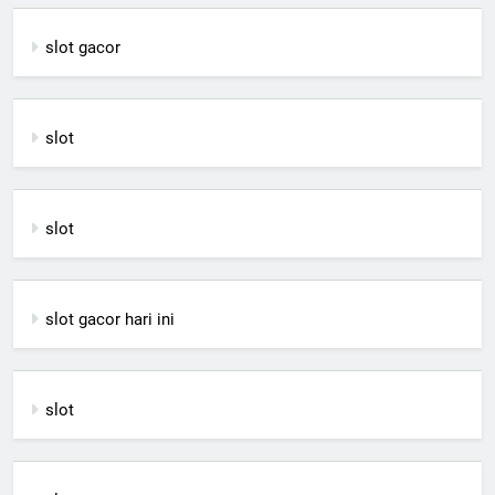
slot gacor
slot
slot
slot gacor hari ini
slot