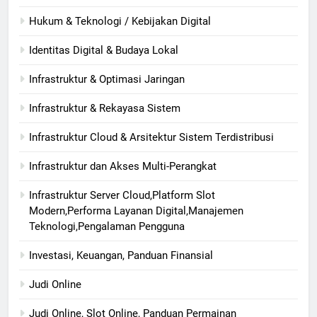
Hukum & Teknologi / Kebijakan Digital
Identitas Digital & Budaya Lokal
Infrastruktur & Optimasi Jaringan
Infrastruktur & Rekayasa Sistem
Infrastruktur Cloud & Arsitektur Sistem Terdistribusi
Infrastruktur dan Akses Multi-Perangkat
Infrastruktur Server Cloud,Platform Slot
Modern,Performa Layanan Digital,Manajemen
Teknologi,Pengalaman Pengguna
Investasi, Keuangan, Panduan Finansial
Judi Online
Judi Online, Slot Online, Panduan Permainan