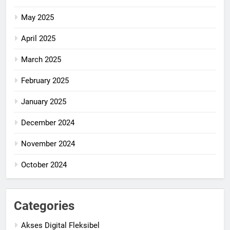
May 2025
April 2025
March 2025
February 2025
January 2025
December 2024
November 2024
October 2024
Categories
Akses Digital Fleksibel