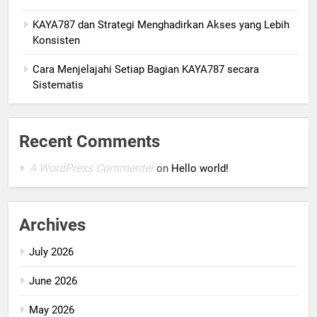
KAYA787 dan Strategi Menghadirkan Akses yang Lebih
Konsisten
Cara Menjelajahi Setiap Bagian KAYA787 secara
Sistematis
Recent Comments
A WordPress Commenter
on
Hello world!
Archives
July 2026
June 2026
May 2026