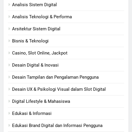
Analisis Sistem Digital
Analisis Teknologi & Performa
Arsitektur Sistem Digital
Bisnis & Teknologi
Casino, Slot Online, Jackpot
Desain Digital & Inovasi
Desain Tampilan dan Pengalaman Pengguna
Desain UX & Psikologi Visual dalam Slot Digital
Digital Lifestyle & Mahasiswa
Edukasi & Informasi
Edukasi Brand Digital dan Informasi Pengguna