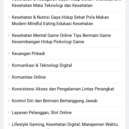
Kesehatan Mata Teknologi dan Kesehatan
Kesehatan & Nutrisi Gaya Hidup Sehat Pola Makan
Modern Mindful Eating Edukasi Kesehatan
Kesehatan Mental Game Online Tips Bermain Game
Keseimbangan Hidup Psikologi Game
Keuangan Pribadi
Komunikasi & Teknologi Digital
Komunitas Online
Konsistensi Akses dan Pengalaman Lintas Perangkat
Kontrol Diri dan Bermain Bertanggung Jawab
Layanan Pelanggan, Slot Online
Lifestyle Gaming, Kesehatan Digital, Manajemen Waktu,