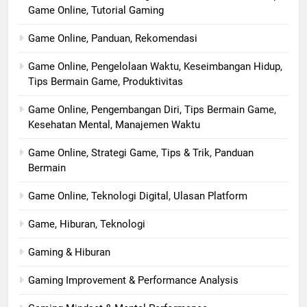
Game Online, Tutorial Gaming
Game Online, Panduan, Rekomendasi
Game Online, Pengelolaan Waktu, Keseimbangan Hidup,
Tips Bermain Game, Produktivitas
Game Online, Pengembangan Diri, Tips Bermain Game,
Kesehatan Mental, Manajemen Waktu
Game Online, Strategi Game, Tips & Trik, Panduan
Bermain
Game Online, Teknologi Digital, Ulasan Platform
Game, Hiburan, Teknologi
Gaming & Hiburan
Gaming Improvement & Performance Analysis