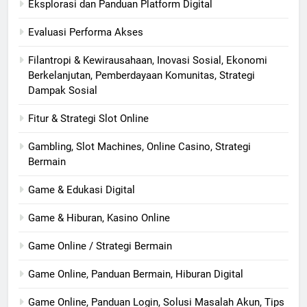
Eksplorasi dan Panduan Platform Digital
Evaluasi Performa Akses
Filantropi & Kewirausahaan, Inovasi Sosial, Ekonomi
Berkelanjutan, Pemberdayaan Komunitas, Strategi
Dampak Sosial
Fitur & Strategi Slot Online
Gambling, Slot Machines, Online Casino, Strategi
Bermain
Game & Edukasi Digital
Game & Hiburan, Kasino Online
Game Online / Strategi Bermain
Game Online, Panduan Bermain, Hiburan Digital
Game Online, Panduan Login, Solusi Masalah Akun, Tips