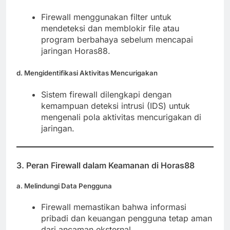
Firewall menggunakan filter untuk
mendeteksi dan memblokir file atau
program berbahaya sebelum mencapai
jaringan Horas88.
d. Mengidentifikasi Aktivitas Mencurigakan
Sistem firewall dilengkapi dengan
kemampuan deteksi intrusi (IDS) untuk
mengenali pola aktivitas mencurigakan di
jaringan.
3.
Peran Firewall dalam Keamanan di Horas88
a. Melindungi Data Pengguna
Firewall memastikan bahwa informasi
pribadi dan keuangan pengguna tetap aman
dari ancaman eksternal.