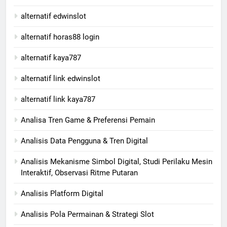
alternatif edwinslot
alternatif horas88 login
alternatif kaya787
alternatif link edwinslot
alternatif link kaya787
Analisa Tren Game & Preferensi Pemain
Analisis Data Pengguna & Tren Digital
Analisis Mekanisme Simbol Digital, Studi Perilaku Mesin
Interaktif, Observasi Ritme Putaran
Analisis Platform Digital
Analisis Pola Permainan & Strategi Slot