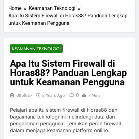
Home
Keamanan Teknologi
Apa Itu Sistem Firewall di Horas88? Panduan Lengkap
untuk Keamanan Pengguna
KEAMANAN TEKNOLOGI
Apa Itu Sistem Firewall di
Horas88? Panduan Lengkap
untuk Keamanan Pengguna
0
08bf867
2 Years Ago
7 Mins
Pelajari apa itu sistem firewall di Horas88 dan
bagaimana teknologi ini melindungi data dan
pengalaman pengguna. Temukan peran firewall
dalam menjaga keamanan platform online.