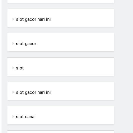
slot gacor hari ini
slot gacor
slot
slot gacor hari ini
slot dana