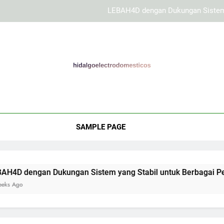
LEBAH4D dengan Dukungan Sistem 
Mengenal Pengelolaan 
KAYA787 dan Strategi Men
EDWINSLOT dan Transformasi Sistem
algo Electrodoméstico
LEBAH4D dengan Dukungan Sistem 
Peralatan Rumah Tangga Berkualitas Di Hidalgo Electrodomést
Mengenal Pengelolaan 
SAMPLE PAGE
KAYA787 dan Strategi Men
 Dukungan Sistem yang Stabil untuk Berbagai Perangkat