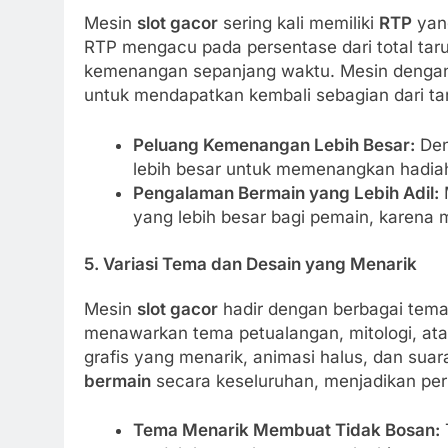
Mesin
slot gacor
sering kali memiliki
RTP
yang
RTP mengacu pada persentase dari total tar
kemenangan sepanjang waktu. Mesin dengan 
untuk mendapatkan kembali sebagian dari t
Peluang Kemenangan Lebih Besar:
Den
lebih besar untuk memenangkan hadiah
Pengalaman Bermain yang Lebih Adil:
M
yang lebih besar bagi pemain, karena 
5.
Variasi Tema dan Desain yang Menarik
Mesin
slot gacor
hadir dengan berbagai tema
menawarkan tema petualangan, mitologi, atau
grafis yang menarik, animasi halus, dan s
bermain
secara keseluruhan, menjadikan per
Tema Menarik Membuat Tidak Bosan: