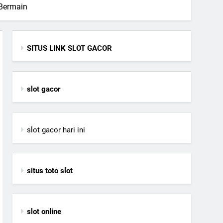
Bermain
SITUS LINK SLOT GACOR
slot gacor
slot gacor hari ini
situs toto slot
slot online