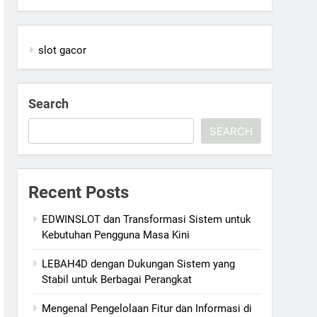
slot gacor
Search
SEARCH
Recent Posts
EDWINSLOT dan Transformasi Sistem untuk
Kebutuhan Pengguna Masa Kini
LEBAH4D dengan Dukungan Sistem yang
Stabil untuk Berbagai Perangkat
Mengenal Pengelolaan Fitur dan Informasi di