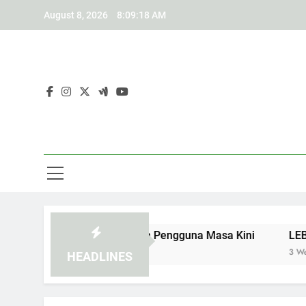
Skip
August 8, 2026
8:09:19 AM
to
content
Hid
Dapatkan 
m untuk Kebutuhan Pengguna Masa Kini
LEBAH4D dengan
3 Weeks Ago
HEADLINES