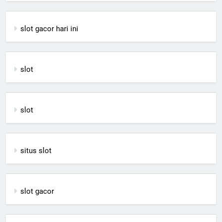
slot gacor hari ini
slot
slot
situs slot
slot gacor