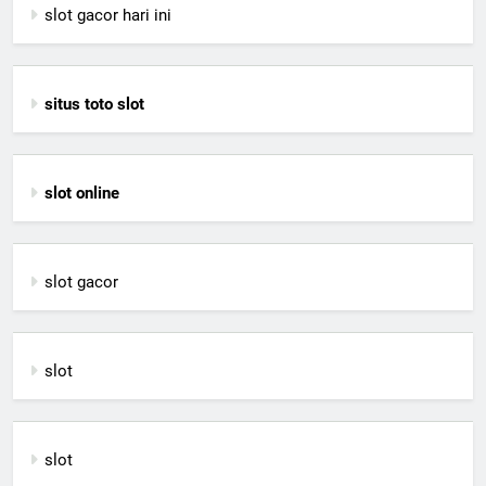
slot gacor hari ini
situs toto slot
slot online
slot gacor
slot
slot