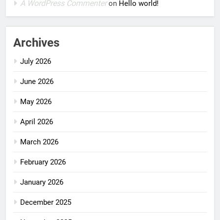
A WordPress Commenter
on
Hello world!
Archives
July 2026
June 2026
May 2026
April 2026
March 2026
February 2026
January 2026
December 2025