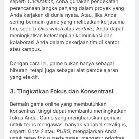
seperti
Civilization
, coba gunakan pendekatan
perencanaan jangka panjang dalam proyek yang
Anda kerjakan di dunia nyata. Atau, jika Anda
sering bermain game yang melibatkan kerjasama
tim, seperti
Overwatch
atau
Fortnite
, Anda dapat
meningkatkan keterampilan komunikasi dan
kolaborasi Anda dalam pekerjaan tim di kantor
atau kampus.
Dengan cara ini, game bukan hanya sebagai
hiburan, tetapi juga sebagai alat pembelajaran
yang efektif.
3.
Tingkatkan Fokus dan Konsentrasi
Bermain game online yang membutuhkan
konsentrasi tinggi dapat membantu meningkatkan
fokus Anda. Game yang mengharuskan pemain
untuk terus mengawasi banyak variabel sekaligus,
seperti
Dota 2
atau
PUBG
, mengajarkan Anda
untuk tetap fokus pada tugas, mengatur prioritas,