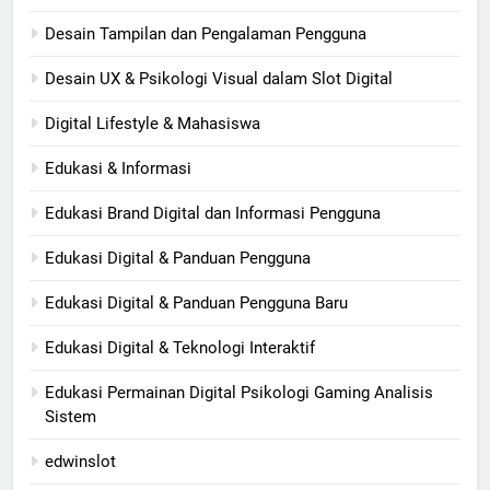
Desain Tampilan dan Pengalaman Pengguna
Desain UX & Psikologi Visual dalam Slot Digital
Digital Lifestyle & Mahasiswa
Edukasi & Informasi
Edukasi Brand Digital dan Informasi Pengguna
Edukasi Digital & Panduan Pengguna
Edukasi Digital & Panduan Pengguna Baru
Edukasi Digital & Teknologi Interaktif
Edukasi Permainan Digital Psikologi Gaming Analisis
Sistem
edwinslot