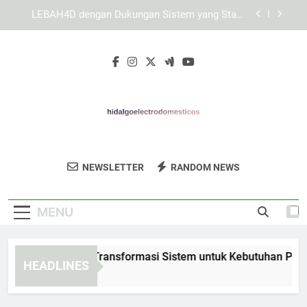
Skip
Mengenal Pengelolaan Fitur dan Informasi di
to
Dalam KAYA787
content
KAYA787 dan Strategi Menghadirkan Akses yang
Lebih Konsisten
EDWINSLOT dan Transformasi Sistem untuk
Kebutuhan Pengguna Masa Kini
LEBAH4D dengan Dukungan Sistem yang Stabil
untuk Berbagai Perangkat
Mengenal Pengelolaan Fitur dan Informasi di
Dalam KAYA787
Hidalgo
Dapatkan Peralatan Rumah Tangga
KAYA787 dan Strategi Menghadirkan Akses yang
NEWSLETTER
RANDOM NEWS
Electrodoméstic
Lebih Konsisten
Berkualitas Di Hidalgo Electrodomésticos.
Solusi Untuk Kebutuhan Rumah Anda.
MENU
WINSLOT dan Transformasi Sistem untuk Kebutuhan Penggun
HEADLINES
eeks Ago