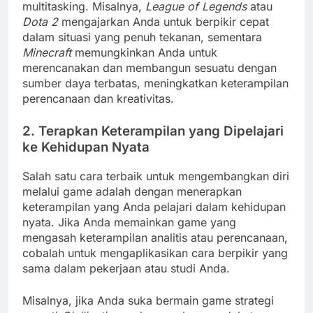
multitasking. Misalnya,
League of Legends
atau
Dota 2
mengajarkan Anda untuk berpikir cepat
dalam situasi yang penuh tekanan, sementara
Minecraft
memungkinkan Anda untuk
merencanakan dan membangun sesuatu dengan
sumber daya terbatas, meningkatkan keterampilan
perencanaan dan kreativitas.
2.
Terapkan Keterampilan yang Dipelajari
ke Kehidupan Nyata
Salah satu cara terbaik untuk mengembangkan diri
melalui game adalah dengan menerapkan
keterampilan yang Anda pelajari dalam kehidupan
nyata. Jika Anda memainkan game yang
mengasah keterampilan analitis atau perencanaan,
cobalah untuk mengaplikasikan cara berpikir yang
sama dalam pekerjaan atau studi Anda.
Misalnya, jika Anda suka bermain game strategi