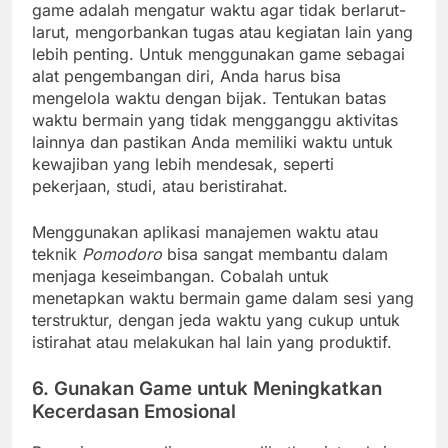
game adalah mengatur waktu agar tidak berlarut-
larut, mengorbankan tugas atau kegiatan lain yang
lebih penting. Untuk menggunakan game sebagai
alat pengembangan diri, Anda harus bisa
mengelola waktu dengan bijak. Tentukan batas
waktu bermain yang tidak mengganggu aktivitas
lainnya dan pastikan Anda memiliki waktu untuk
kewajiban yang lebih mendesak, seperti
pekerjaan, studi, atau beristirahat.
Menggunakan aplikasi manajemen waktu atau
teknik
Pomodoro
bisa sangat membantu dalam
menjaga keseimbangan. Cobalah untuk
menetapkan waktu bermain game dalam sesi yang
terstruktur, dengan jeda waktu yang cukup untuk
istirahat atau melakukan hal lain yang produktif.
6.
Gunakan Game untuk Meningkatkan
Kecerdasan Emosional