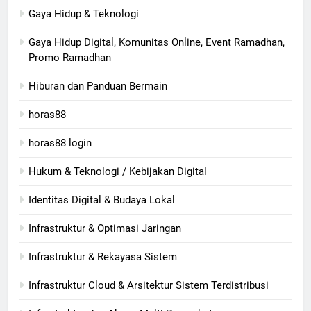
Gaya Hidup & Teknologi
Gaya Hidup Digital, Komunitas Online, Event Ramadhan,
Promo Ramadhan
Hiburan dan Panduan Bermain
horas88
horas88 login
Hukum & Teknologi / Kebijakan Digital
Identitas Digital & Budaya Lokal
Infrastruktur & Optimasi Jaringan
Infrastruktur & Rekayasa Sistem
Infrastruktur Cloud & Arsitektur Sistem Terdistribusi