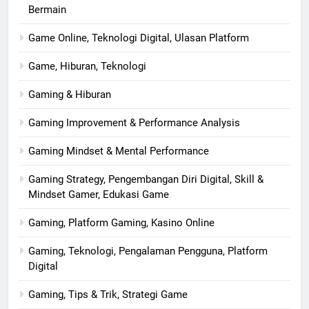
Bermain
Game Online, Teknologi Digital, Ulasan Platform
Game, Hiburan, Teknologi
Gaming & Hiburan
Gaming Improvement & Performance Analysis
Gaming Mindset & Mental Performance
Gaming Strategy, Pengembangan Diri Digital, Skill &
Mindset Gamer, Edukasi Game
Gaming, Platform Gaming, Kasino Online
Gaming, Teknologi, Pengalaman Pengguna, Platform
Digital
Gaming, Tips & Trik, Strategi Game