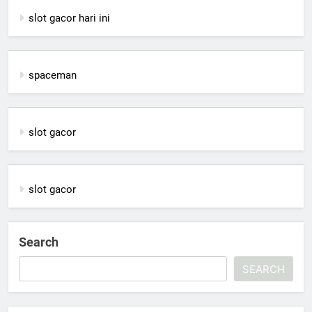
slot gacor hari ini
spaceman
slot gacor
slot gacor
Search
SEARCH