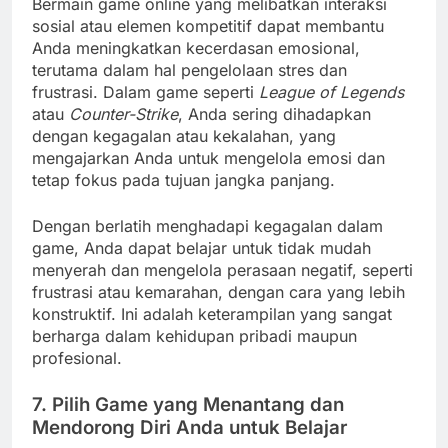
Bermain game online yang melibatkan interaksi
sosial atau elemen kompetitif dapat membantu
Anda meningkatkan kecerdasan emosional,
terutama dalam hal pengelolaan stres dan
frustrasi. Dalam game seperti
League of Legends
atau
Counter-Strike
, Anda sering dihadapkan
dengan kegagalan atau kekalahan, yang
mengajarkan Anda untuk mengelola emosi dan
tetap fokus pada tujuan jangka panjang.
Dengan berlatih menghadapi kegagalan dalam
game, Anda dapat belajar untuk tidak mudah
menyerah dan mengelola perasaan negatif, seperti
frustrasi atau kemarahan, dengan cara yang lebih
konstruktif. Ini adalah keterampilan yang sangat
berharga dalam kehidupan pribadi maupun
profesional.
7.
Pilih Game yang Menantang dan
Mendorong Diri Anda untuk Belajar