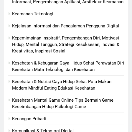
Informasi, Pengembangan Aplikasi, Arsitektur Keamanan
Keamanan Teknologi
Kejelasan Informasi dan Pengalaman Pengguna Digital
Kepemimpinan Inspiratif, Pengembangan Diri, Motivasi
Hidup, Mental Tangguh, Strategi Kesuksesan, Inovasi &
Kreativitas, Inspirasi Sosial
Kesehatan & Kebugaran Gaya Hidup Sehat Perawatan Diri
Kesehatan Mata Teknologi dan Kesehatan
Kesehatan & Nutrisi Gaya Hidup Sehat Pola Makan
Modern Mindful Eating Edukasi Kesehatan
Kesehatan Mental Game Online Tips Bermain Game
Keseimbangan Hidup Psikologi Game
Keuangan Pribadi
Komunikasi & Teknologi Digital