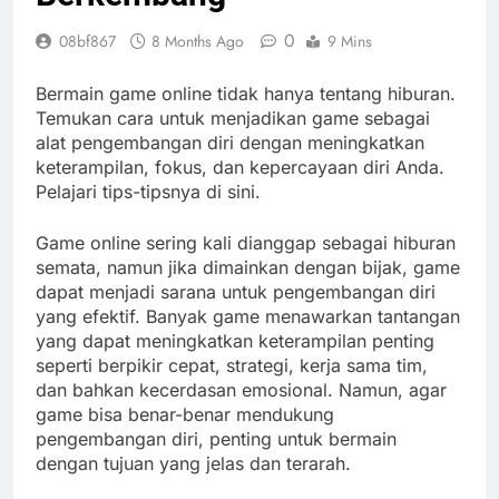
0
08bf867
8 Months Ago
9 Mins
Bermain game online tidak hanya tentang hiburan.
Temukan cara untuk menjadikan game sebagai
alat pengembangan diri dengan meningkatkan
keterampilan, fokus, dan kepercayaan diri Anda.
Pelajari tips-tipsnya di sini.
Game online sering kali dianggap sebagai hiburan
semata, namun jika dimainkan dengan bijak, game
dapat menjadi sarana untuk pengembangan diri
yang efektif. Banyak game menawarkan tantangan
yang dapat meningkatkan keterampilan penting
seperti berpikir cepat, strategi, kerja sama tim,
dan bahkan kecerdasan emosional. Namun, agar
game bisa benar-benar mendukung
pengembangan diri, penting untuk bermain
dengan tujuan yang jelas dan terarah.