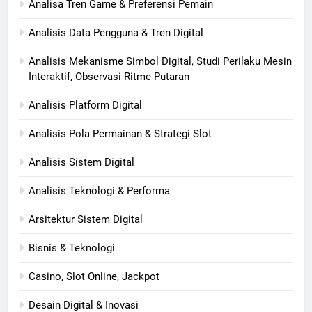
Analisa Tren Game & Preferensi Pemain
Analisis Data Pengguna & Tren Digital
Analisis Mekanisme Simbol Digital, Studi Perilaku Mesin
Interaktif, Observasi Ritme Putaran
Analisis Platform Digital
Analisis Pola Permainan & Strategi Slot
Analisis Sistem Digital
Analisis Teknologi & Performa
Arsitektur Sistem Digital
Bisnis & Teknologi
Casino, Slot Online, Jackpot
Desain Digital & Inovasi