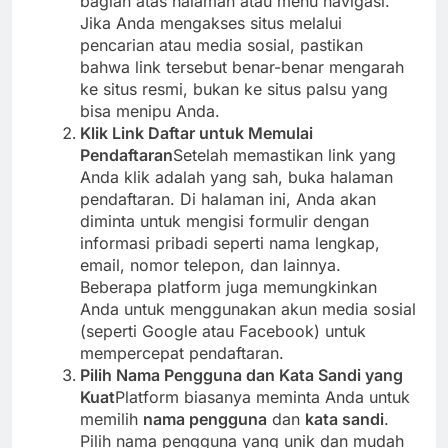
bagian atas halaman atau menu navigasi.
Jika Anda mengakses situs melalui
pencarian atau media sosial, pastikan
bahwa link tersebut benar-benar mengarah
ke situs resmi, bukan ke situs palsu yang
bisa menipu Anda.
Klik Link Daftar untuk Memulai
Pendaftaran
Setelah memastikan link yang
Anda klik adalah yang sah, buka halaman
pendaftaran. Di halaman ini, Anda akan
diminta untuk mengisi formulir dengan
informasi pribadi seperti nama lengkap,
email, nomor telepon, dan lainnya.
Beberapa platform juga memungkinkan
Anda untuk menggunakan akun media sosial
(seperti Google atau Facebook) untuk
mempercepat pendaftaran.
Pilih Nama Pengguna dan Kata Sandi yang
Kuat
Platform biasanya meminta Anda untuk
memilih
nama pengguna
dan
kata sandi
.
Pilih nama pengguna yang unik dan mudah