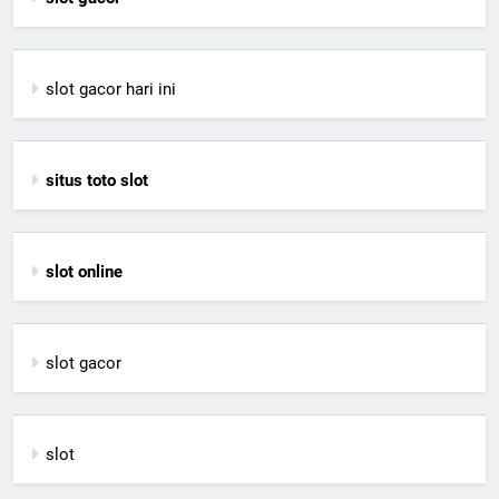
slot gacor hari ini
situs toto slot
slot online
slot gacor
slot