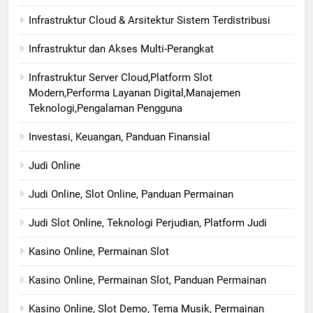
Infrastruktur Cloud & Arsitektur Sistem Terdistribusi
Infrastruktur dan Akses Multi-Perangkat
Infrastruktur Server Cloud,Platform Slot
Modern,Performa Layanan Digital,Manajemen
Teknologi,Pengalaman Pengguna
Investasi, Keuangan, Panduan Finansial
Judi Online
Judi Online, Slot Online, Panduan Permainan
Judi Slot Online, Teknologi Perjudian, Platform Judi
Kasino Online, Permainan Slot
Kasino Online, Permainan Slot, Panduan Permainan
Kasino Online, Slot Demo, Tema Musik, Permainan