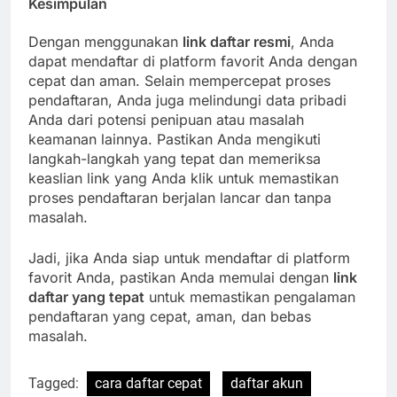
Kesimpulan
Dengan menggunakan
link daftar resmi
, Anda
dapat mendaftar di platform favorit Anda dengan
cepat dan aman. Selain mempercepat proses
pendaftaran, Anda juga melindungi data pribadi
Anda dari potensi penipuan atau masalah
keamanan lainnya. Pastikan Anda mengikuti
langkah-langkah yang tepat dan memeriksa
keaslian link yang Anda klik untuk memastikan
proses pendaftaran berjalan lancar dan tanpa
masalah.
Jadi, jika Anda siap untuk mendaftar di platform
favorit Anda, pastikan Anda memulai dengan
link
daftar yang tepat
untuk memastikan pengalaman
pendaftaran yang cepat, aman, dan bebas
masalah.
Tagged:
cara daftar cepat
daftar akun