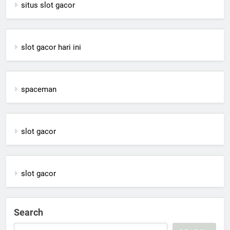
situs slot gacor
slot gacor hari ini
spaceman
slot gacor
slot gacor
Search