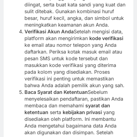
diingat, serta buat kata sandi yang kuat dan
sulit ditebak. Gunakan kombinasi huruf
besar, huruf kecil, angka, dan simbol untuk
meningkatkan keamanan akun Anda.
Verifikasi Akun Anda
Setelah mengisi data,
platform akan mengirimkan
kode verifikasi
ke email atau nomor telepon yang Anda
daftarkan. Periksa kotak masuk email atau
pesan SMS untuk kode tersebut dan
masukkan kode verifikasi yang diterima
pada kolom yang disediakan. Proses
verifikasi ini penting untuk memastikan
bahwa Anda adalah pemilik akun yang sah.
Baca Syarat dan Ketentuan
Sebelum
menyelesaikan pendaftaran, pastikan Anda
membaca dan memahami
syarat dan
ketentuan
serta
kebijakan privasi
yang
disediakan oleh platform. Ini membantu
Anda mengetahui bagaimana data Anda
akan digunakan dan disimpan. Setelah