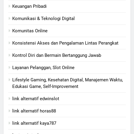
Keuangan Pribadi
Komunikasi & Teknologi Digital
Komunitas Online
Konsistensi Akses dan Pengalaman Lintas Perangkat
Kontrol Diri dan Bermain Bertanggung Jawab
Layanan Pelanggan, Slot Online
Lifestyle Gaming, Kesehatan Digital, Manajemen Waktu,
Edukasi Game, Self-Improvement
link alternatif edwinslot
link alternatif horas88
link alternatif kaya787