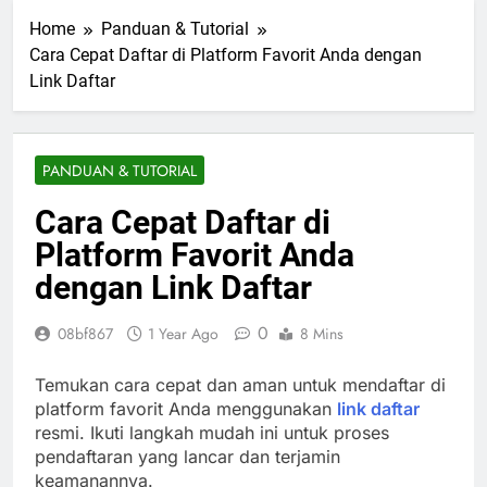
Home
Panduan & Tutorial
Cara Cepat Daftar di Platform Favorit Anda dengan
Link Daftar
PANDUAN & TUTORIAL
Cara Cepat Daftar di
Platform Favorit Anda
dengan Link Daftar
0
08bf867
1 Year Ago
8 Mins
Temukan cara cepat dan aman untuk mendaftar di
platform favorit Anda menggunakan
link daftar
resmi. Ikuti langkah mudah ini untuk proses
pendaftaran yang lancar dan terjamin
keamanannya.