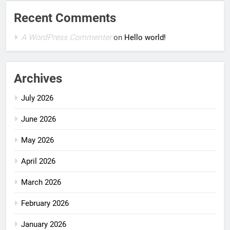
Recent Comments
A WordPress Commenter
on
Hello world!
Archives
July 2026
June 2026
May 2026
April 2026
March 2026
February 2026
January 2026