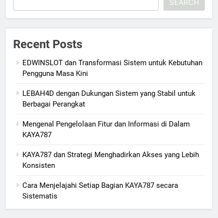
SEARCH
Recent Posts
EDWINSLOT dan Transformasi Sistem untuk Kebutuhan
Pengguna Masa Kini
LEBAH4D dengan Dukungan Sistem yang Stabil untuk
Berbagai Perangkat
Mengenal Pengelolaan Fitur dan Informasi di Dalam
KAYA787
KAYA787 dan Strategi Menghadirkan Akses yang Lebih
Konsisten
Cara Menjelajahi Setiap Bagian KAYA787 secara
Sistematis