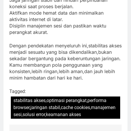
Jaga jaringan stabil dan hindari perpindahan
koneksi saat proses berjalan.
Aktifkan mode hemat data dan minimalkan
aktivitas internet di latar.
Disiplin manajemen sesi dan pastikan waktu
perangkat akurat.
Dengan pendekatan menyeluruh ini,stabilitas akses
menjadi sesuatu yang bisa dikendalikan,bukan
sekadar bergantung pada keberuntungan jaringan.
Kamu membangun pola penggunaan yang
konsisten,lebih ringan,lebih aman,dan jauh lebih
minim hambatan dari hari ke hari.
Tagged:
stabilitas akses,optimasi perangkat,performa
browser,jaringan stabil,cache cookies,manajemen
sesi,solusi error,keamanan akses