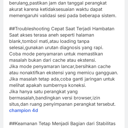
berulang,pastikan jam dan tanggal perangkat
akurat karena ketidaksesuaian waktu dapat
memengaruhi validasi sesi pada beberapa sistem.
##Troubleshooting Cepat Saat Terjadi Hambatan
Saat akses terasa aneh seperti halaman
blank,tombol mati,atau loading tanpa
selesai,gunakan urutan diagnosis yang rapi.
Coba mode penyamaran untuk memastikan
masalah bukan dari cache atau ekstensi.
Jika mode penyamaran lancar,bersihkan cache
atau nonaktifkan ekstensi yang memicu gangguan.
Jika masalah tetap ada,coba ganti jaringan untuk
melihat apakah sumbernya koneksi.
Jika hanya satu perangkat yang
bermasalah,bandingkan versi browser,izin
situs,dan ruang penyimpanan perangkat tersebut.
champion 4d
##Keamanan Tetap Menjadi Bagian dari Stabilitas