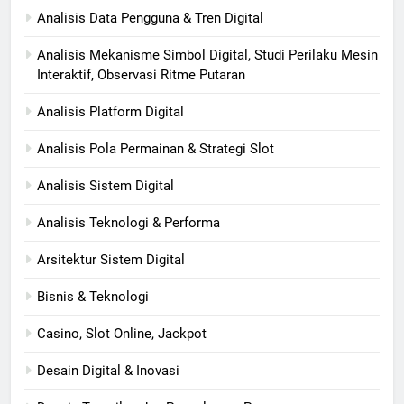
Analisis Data Pengguna & Tren Digital
Analisis Mekanisme Simbol Digital, Studi Perilaku Mesin
Interaktif, Observasi Ritme Putaran
Analisis Platform Digital
Analisis Pola Permainan & Strategi Slot
Analisis Sistem Digital
Analisis Teknologi & Performa
Arsitektur Sistem Digital
Bisnis & Teknologi
Casino, Slot Online, Jackpot
Desain Digital & Inovasi