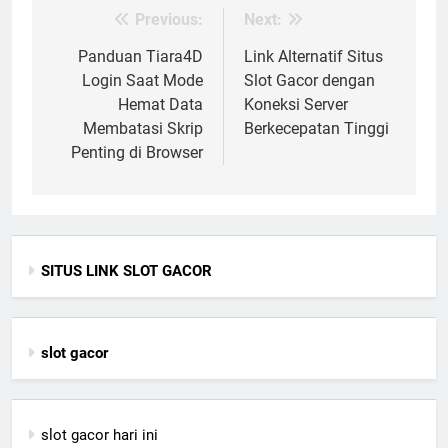
Previous:
Next:
Post
navigation
Panduan Tiara4D
Link Alternatif Situs
Login Saat Mode
Slot Gacor dengan
Hemat Data
Koneksi Server
Membatasi Skrip
Berkecepatan Tinggi
Penting di Browser
SITUS LINK SLOT GACOR
slot gacor
slot gacor hari ini