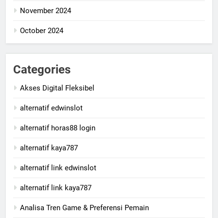
November 2024
October 2024
Categories
Akses Digital Fleksibel
alternatif edwinslot
alternatif horas88 login
alternatif kaya787
alternatif link edwinslot
alternatif link kaya787
Analisa Tren Game & Preferensi Pemain