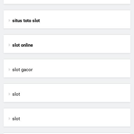
situs toto slot
slot online
slot gacor
slot
slot