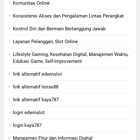
Komunitas Online
Konsistensi Akses dan Pengalaman Lintas Perangkat
Kontrol Diri dan Bermain Bertanggung Jawab
Layanan Pelanggan, Slot Online
Lifestyle Gaming, Kesehatan Digital, Manajemen Waktu,
Edukasi Game, Self-Improvement
link alternatif edwinslot
link alternatif horas88
link alternatif kaya787
login edwinslot
login kaya787
Manajemen Fitur dan Informasi Digital