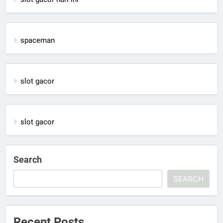
spaceman
slot gacor
slot gacor
Search
SEARCH
Recent Posts