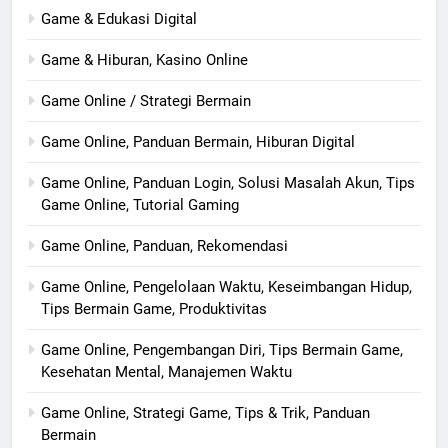
Game & Edukasi Digital
Game & Hiburan, Kasino Online
Game Online / Strategi Bermain
Game Online, Panduan Bermain, Hiburan Digital
Game Online, Panduan Login, Solusi Masalah Akun, Tips
Game Online, Tutorial Gaming
Game Online, Panduan, Rekomendasi
Game Online, Pengelolaan Waktu, Keseimbangan Hidup,
Tips Bermain Game, Produktivitas
Game Online, Pengembangan Diri, Tips Bermain Game,
Kesehatan Mental, Manajemen Waktu
Game Online, Strategi Game, Tips & Trik, Panduan
Bermain