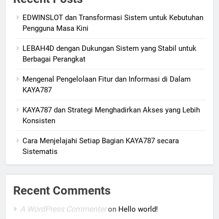
EDWINSLOT dan Transformasi Sistem untuk Kebutuhan
Pengguna Masa Kini
LEBAH4D dengan Dukungan Sistem yang Stabil untuk
Berbagai Perangkat
Mengenal Pengelolaan Fitur dan Informasi di Dalam
KAYA787
KAYA787 dan Strategi Menghadirkan Akses yang Lebih
Konsisten
Cara Menjelajahi Setiap Bagian KAYA787 secara
Sistematis
Recent Comments
A WordPress Commenter
on
Hello world!