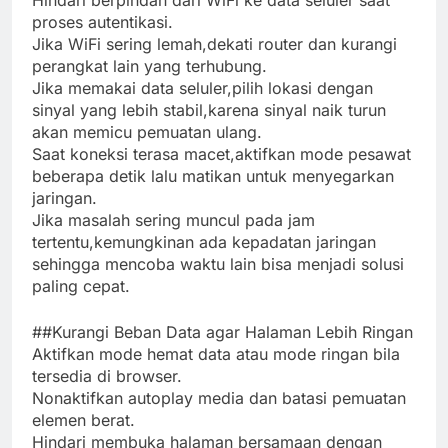
Hindari berpindah dari WiFi ke data seluler saat
proses autentikasi.
Jika WiFi sering lemah,dekati router dan kurangi
perangkat lain yang terhubung.
Jika memakai data seluler,pilih lokasi dengan
sinyal yang lebih stabil,karena sinyal naik turun
akan memicu pemuatan ulang.
Saat koneksi terasa macet,aktifkan mode pesawat
beberapa detik lalu matikan untuk menyegarkan
jaringan.
Jika masalah sering muncul pada jam
tertentu,kemungkinan ada kepadatan jaringan
sehingga mencoba waktu lain bisa menjadi solusi
paling cepat.
##Kurangi Beban Data agar Halaman Lebih Ringan
Aktifkan mode hemat data atau mode ringan bila
tersedia di browser.
Nonaktifkan autoplay media dan batasi pemuatan
elemen berat.
Hindari membuka halaman bersamaan dengan