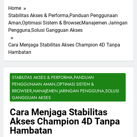
Home
Stabilitas Akses & Performa,Panduan Penggunaan
Aman,Optimasi Sistem & Browser,Manajemen Jaringan
Pengguna,Solusi Gangguan Akses
Cara Menjaga Stabilitas Akses Champion 4D Tanpa
Hambatan
STABILITAS AKSES & PERFORMA,PANDUAN
PENGGUNAAN AMAN,OPTIMASI SISTEM &
BROWSER,MANAJEMEN JARINGAN PENGGUNA,SOLUSI
GANGGUAN AKSES
Cara Menjaga Stabilitas
Akses Champion 4D Tanpa
Hambatan