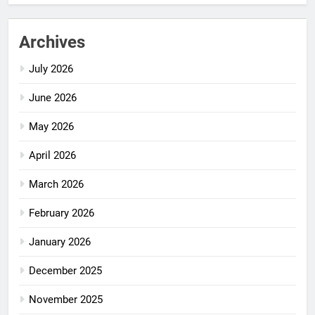
Archives
July 2026
June 2026
May 2026
April 2026
March 2026
February 2026
January 2026
December 2025
November 2025