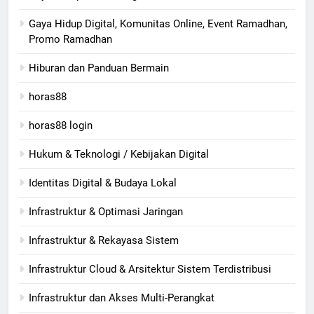
Gaya Hidup Digital, Komunitas Online, Event Ramadhan,
Promo Ramadhan
Hiburan dan Panduan Bermain
horas88
horas88 login
Hukum & Teknologi / Kebijakan Digital
Identitas Digital & Budaya Lokal
Infrastruktur & Optimasi Jaringan
Infrastruktur & Rekayasa Sistem
Infrastruktur Cloud & Arsitektur Sistem Terdistribusi
Infrastruktur dan Akses Multi-Perangkat