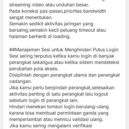
streaming video atau unduhan besar.
Pada koneksi pas-pasan,prioritas bandwidth
sangat menentukan.
Semakin sedikit aktivitas jaringan yang
bersaing,semakin kecil peluang timeout atau
halaman berhenti di loading.
##Manajemen Sesi untuk Menghindari Putus Login
Sesi sering terputus ketika kamu login di banyak
perangkat sekaligus atau ketika sistem mendeteksi
perubahan pola akses.
Disiplinlah dengan perangkat utama dan perangkat
cadangan.
Jika kamu perlu berpindah perangkat,selesaikan
aktivitas penting di satu perangkat lalu logout
sebelum login di perangkat lain.
Hindari menekan tombol login berulang-ulang
karena bisa membuat permintaan ganda yang
memperlambat atau memicu validasi ulang.
Jika kamu sering mengalami verifikasi