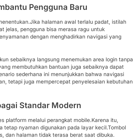
embantu Pengguna Baru
nentukan.Jika halaman awal terlalu padat, istilah
ihat jelas, pengguna bisa merasa ragu untuk
kenyamanan dengan menghadirkan navigasi yang
kun sebaiknya langsung menemukan area login tanpa
ang membutuhkan bantuan juga sebaiknya dapat
nario sederhana ini menunjukkan bahwa navigasi
an, tetapi juga mempercepat penyelesaian kebutuhan
bagai Standar Modern
s platform melalui perangkat mobile.Karena itu,
 tetap nyaman digunakan pada layar kecil.Tombol
s, dan halaman tidak terasa berat saat dibuka.