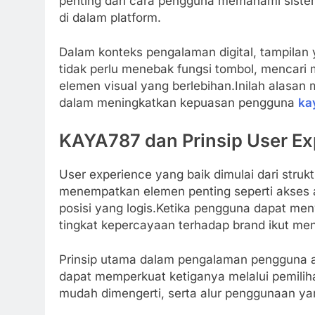
penting dari cara pengguna memahami siste
di dalam platform.
Dalam konteks pengalaman digital, tampilan
tidak perlu menebak fungsi tombol, mencari 
elemen visual yang berlebihan.Inilah alasan
dalam meningkatkan kepuasan pengguna
ka
KAYA787 dan Prinsip User Ex
User experience yang baik dimulai dari str
menempatkan elemen penting seperti akses a
posisi yang logis.Ketika pengguna dapat m
tingkat kepercayaan terhadap brand ikut men
Prinsip utama dalam pengalaman pengguna ad
dapat memperkuat ketiganya melalui pemilih
mudah dimengerti, serta alur penggunaan y