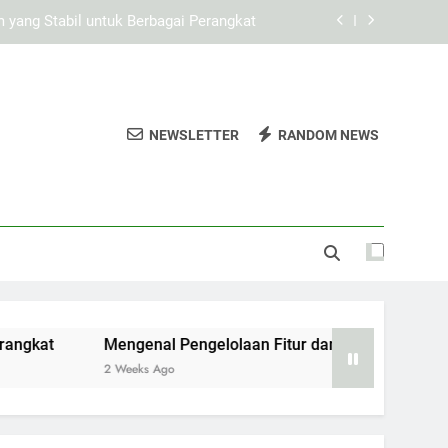
yang Stabil untuk Berbagai Perangkat
Fitur dan Informasi di Dalam KAYA787
ghadirkan Akses yang Lebih Konsisten
NEWSLETTER
RANDOM NEWS
 untuk Kebutuhan Pengguna Masa Kini
s
yang Stabil untuk Berbagai Perangkat
icos. Solusi Untuk Kebutuhan Rumah Anda.
Fitur dan Informasi di Dalam KAYA787
ghadirkan Akses yang Lebih Konsisten
Mengenal Pengelolaan Fitur dan Informasi di Dalam KAYA7
2 Weeks Ago