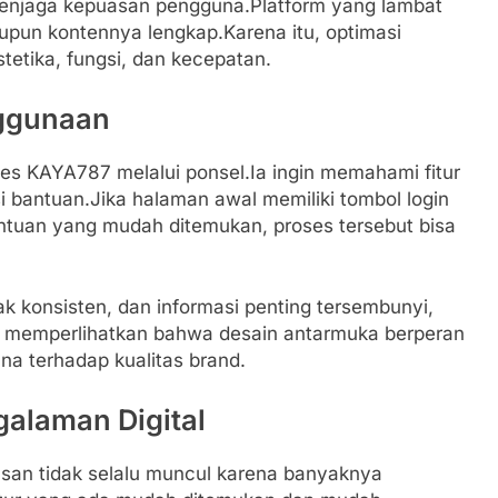
menjaga kepuasan pengguna.Platform yang lambat
aupun kontennya lengkap.Karena itu, optimasi
tetika, fungsi, dan kecepatan.
nggunaan
 KAYA787 melalui ponsel.Ia ingin memahami fitur
i bantuan.Jika halaman awal memiliki tombol login
antuan yang mudah ditemukan, proses tersebut bisa
ak konsisten, dan informasi penting tersembunyi,
i memperlihatkan bahwa desain antarmuka berperan
a terhadap kualitas brand.
galaman Digital
san tidak selalu muncul karena banyaknya