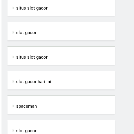
situs slot gacor
slot gacor
situs slot gacor
slot gacor hari ini
spaceman
slot gacor