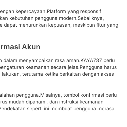
dengan kepercayaan.Platform yang responsif
kan kebutuhan pengguna modern.Sebaliknya,
le dapat menurunkan kepuasan, meskipun fitur yang
ormasi Akun
eran dalam menyampaikan rasa aman.KAYA787 perlu
n pengaturan keamanan secara jelas.Pengguna harus
akukan, terutama ketika berkaitan dengan akses
lahan pengguna.Misalnya, tombol konfirmasi perlu
harus mudah dipahami, dan instruksi keamanan
.Pendekatan seperti ini membuat pengguna merasa