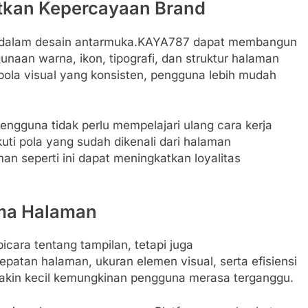
atkan Kepercayaan Brand
ng dalam desain antarmuka.KAYA787 dapat membangun
gunaan warna, ikon, tipografi, dan struktur halaman
 pola visual yang konsisten, pengguna lebih mudah
engguna tidak perlu mempelajari ulang cara kerja
i pola yang sudah dikenali dari halaman
n seperti ini dapat meningkatkan loyalitas
rma Halaman
cara tentang tampilan, tetapi juga
atan halaman, ukuran elemen visual, serta efisiensi
akin kecil kemungkinan pengguna merasa terganggu.