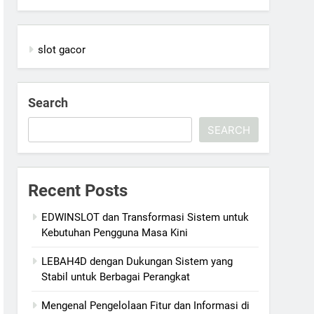
slot gacor
Search
SEARCH
Recent Posts
EDWINSLOT dan Transformasi Sistem untuk
Kebutuhan Pengguna Masa Kini
LEBAH4D dengan Dukungan Sistem yang
Stabil untuk Berbagai Perangkat
Mengenal Pengelolaan Fitur dan Informasi di