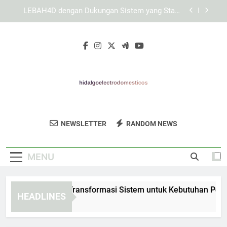
Skip
Mengenal Pengelolaan Fitur dan Informasi di
to
Dalam KAYA787
content
KAYA787 dan Strategi Menghadirkan Akses yang
Lebih Konsisten
EDWINSLOT dan Transformasi Sistem untuk
Kebutuhan Pengguna Masa Kini
LEBAH4D dengan Dukungan Sistem yang Stabil
untuk Berbagai Perangkat
Mengenal Pengelolaan Fitur dan Informasi di
Dalam KAYA787
Hidalgo
Dapatkan Peralatan Rumah Tangga
KAYA787 dan Strategi Menghadirkan Akses yang
NEWSLETTER
RANDOM NEWS
Electrodoméstic
Lebih Konsisten
Berkualitas Di Hidalgo Electrodomésticos.
Solusi Untuk Kebutuhan Rumah Anda.
MENU
WINSLOT dan Transformasi Sistem untuk Kebutuhan Penggun
HEADLINES
Weeks Ago