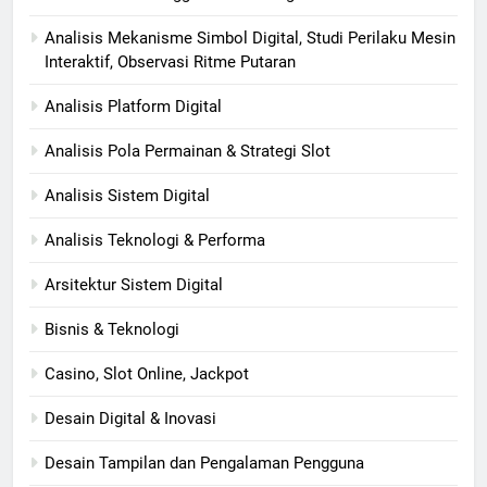
Analisis Mekanisme Simbol Digital, Studi Perilaku Mesin
Interaktif, Observasi Ritme Putaran
Analisis Platform Digital
Analisis Pola Permainan & Strategi Slot
Analisis Sistem Digital
Analisis Teknologi & Performa
Arsitektur Sistem Digital
Bisnis & Teknologi
Casino, Slot Online, Jackpot
Desain Digital & Inovasi
Desain Tampilan dan Pengalaman Pengguna