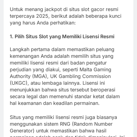
Untuk menang jackpot di situs slot gacor resmi
terpercaya 2025, berikut adalah beberapa kunci
yang harus Anda perhatikan:
1. Pilih Situs Slot yang Memiliki Lisensi Resmi
Langkah pertama dalam memastikan peluang
kemenangan Anda adalah memilih situs yang
memiliki lisensi resmi dari badan pengatur
perjudian yang diakui, seperti Malta Gaming
Authority (MGA), UK Gambling Commission
(UKGC), atau lembaga lainnya. Lisensi ini
menunjukkan bahwa situs tersebut beroperasi
secara legal dan memenuhi standar ketat dalam
hal keamanan dan keadilan permainan.
Situs yang memiliki lisensi resmi juga biasanya
menggunakan sistem RNG (Random Number
Generator) untuk memastikan bahwa hasil