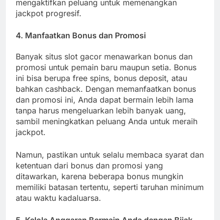
mengaktifkan peluang untuk memenangkan
jackpot progresif.
4. Manfaatkan Bonus dan Promosi
Banyak situs slot gacor menawarkan bonus dan
promosi untuk pemain baru maupun setia. Bonus
ini bisa berupa free spins, bonus deposit, atau
bahkan cashback. Dengan memanfaatkan bonus
dan promosi ini, Anda dapat bermain lebih lama
tanpa harus mengeluarkan lebih banyak uang,
sambil meningkatkan peluang Anda untuk meraih
jackpot.
Namun, pastikan untuk selalu membaca syarat dan
ketentuan dari bonus dan promosi yang
ditawarkan, karena beberapa bonus mungkin
memiliki batasan tertentu, seperti taruhan minimum
atau waktu kadaluarsa.
5. Kelola Anggaran Bermain Anda dengan Bijak