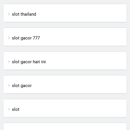
slot thailand
slot gacor 777
slot gacor hari ini
slot gacor
slot