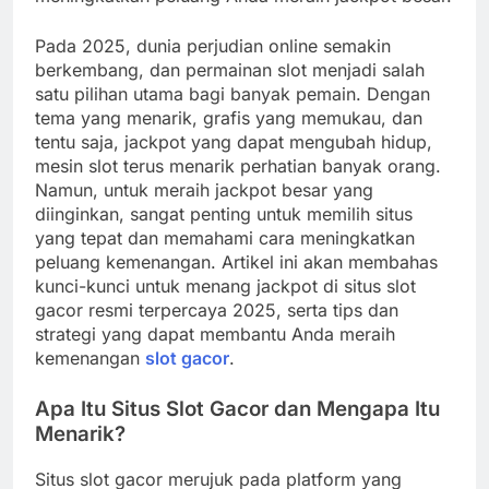
Pada 2025, dunia perjudian online semakin
berkembang, dan permainan slot menjadi salah
satu pilihan utama bagi banyak pemain. Dengan
tema yang menarik, grafis yang memukau, dan
tentu saja, jackpot yang dapat mengubah hidup,
mesin slot terus menarik perhatian banyak orang.
Namun, untuk meraih jackpot besar yang
diinginkan, sangat penting untuk memilih situs
yang tepat dan memahami cara meningkatkan
peluang kemenangan. Artikel ini akan membahas
kunci-kunci untuk menang jackpot di situs slot
gacor resmi terpercaya 2025, serta tips dan
strategi yang dapat membantu Anda meraih
kemenangan
slot gacor
.
Apa Itu Situs Slot Gacor dan Mengapa Itu
Menarik?
Situs slot gacor merujuk pada platform yang