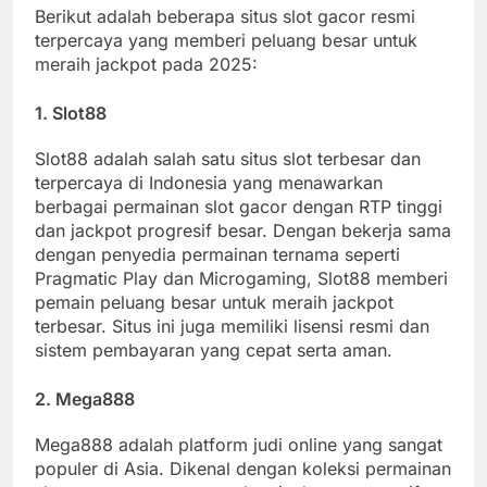
Berikut adalah beberapa situs slot gacor resmi
terpercaya yang memberi peluang besar untuk
meraih jackpot pada 2025:
1. Slot88
Slot88 adalah salah satu situs slot terbesar dan
terpercaya di Indonesia yang menawarkan
berbagai permainan slot gacor dengan RTP tinggi
dan jackpot progresif besar. Dengan bekerja sama
dengan penyedia permainan ternama seperti
Pragmatic Play dan Microgaming, Slot88 memberi
pemain peluang besar untuk meraih jackpot
terbesar. Situs ini juga memiliki lisensi resmi dan
sistem pembayaran yang cepat serta aman.
2. Mega888
Mega888 adalah platform judi online yang sangat
populer di Asia. Dikenal dengan koleksi permainan