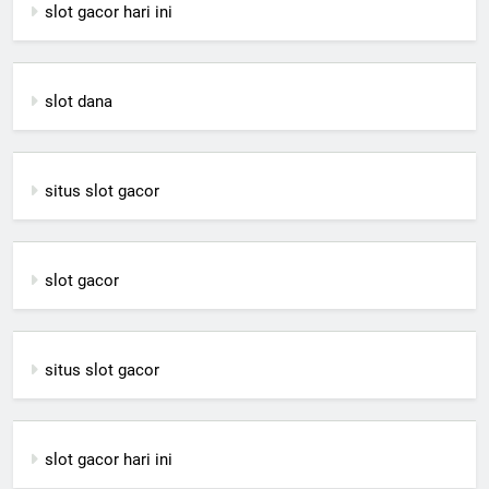
slot gacor hari ini
slot dana
situs slot gacor
slot gacor
situs slot gacor
slot gacor hari ini