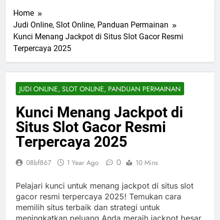
Home
Judi Online, Slot Online, Panduan Permainan
Kunci Menang Jackpot di Situs Slot Gacor Resmi
Terpercaya 2025
JUDI ONLINE, SLOT ONLINE, PANDUAN PERMAINAN
Kunci Menang Jackpot di
Situs Slot Gacor Resmi
Terpercaya 2025
0
08bf867
1 Year Ago
10 Mins
Pelajari kunci untuk menang jackpot di situs slot
gacor resmi terpercaya 2025! Temukan cara
memilih situs terbaik dan strategi untuk
meningkatkan peluang Anda meraih jackpot besar.