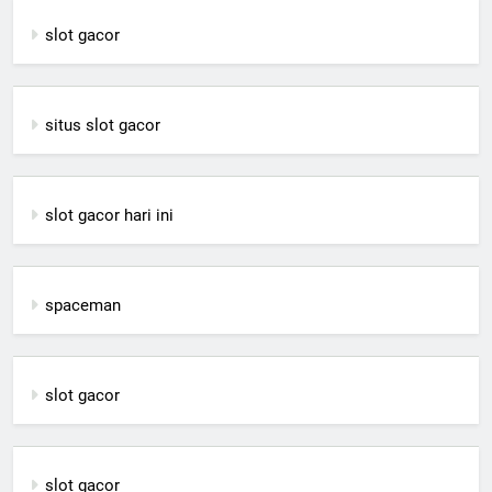
slot gacor
situs slot gacor
slot gacor hari ini
spaceman
slot gacor
slot gacor