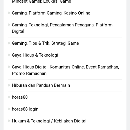
Mindset Gamer, Edukasi Game
Gaming, Platform Gaming, Kasino Online
Gaming, Teknologi, Pengalaman Pengguna, Platform
Digital
Gaming, Tips & Trik, Strategi Game
Gaya Hidup & Teknologi
Gaya Hidup Digital, Komunitas Online, Event Ramadhan,
Promo Ramadhan
Hiburan dan Panduan Bermain
horas88
horas88 login
Hukum & Teknologi / Kebijakan Digital