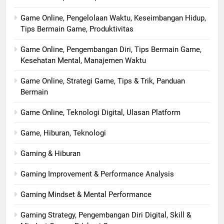
Game Online, Pengelolaan Waktu, Keseimbangan Hidup,
Tips Bermain Game, Produktivitas
Game Online, Pengembangan Diri, Tips Bermain Game,
Kesehatan Mental, Manajemen Waktu
Game Online, Strategi Game, Tips & Trik, Panduan
Bermain
Game Online, Teknologi Digital, Ulasan Platform
Game, Hiburan, Teknologi
Gaming & Hiburan
Gaming Improvement & Performance Analysis
Gaming Mindset & Mental Performance
Gaming Strategy, Pengembangan Diri Digital, Skill &