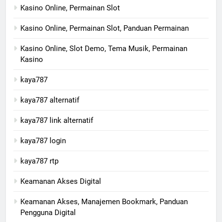
Kasino Online, Permainan Slot
Kasino Online, Permainan Slot, Panduan Permainan
Kasino Online, Slot Demo, Tema Musik, Permainan
Kasino
kaya787
kaya787 alternatif
kaya787 link alternatif
kaya787 login
kaya787 rtp
Keamanan Akses Digital
Keamanan Akses, Manajemen Bookmark, Panduan
Pengguna Digital