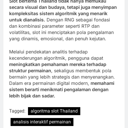
Slot bertema Thailand tidak hanya memukau
secara visual dan budaya, tetapi juga menyimpan
kompleksitas sistem algoritmik yang menarik
untuk dianalisis.
Dengan RNG sebagai fondasi
dan kombinasi parameter seperti RTP dan
volatilitas, slot ini menciptakan pola pengalaman
yang dinamis, emosional, dan penuh kejutan.
Melalui pendekatan analitis terhadap
kecenderungan algoritmik, pengguna dapat
meningkatkan pemahaman mereka terhadap
struktur permainan
, sekaligus membentuk pola
bermain yang lebih strategis dan menyenangkan.
Dalam era permainan digital modern,
memahami
sistem berarti menikmati pengalaman dengan
lebih bijak dan sadar.
Tagged:
algoritma slot Thailand
analisis interaktif permainan