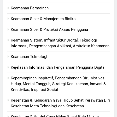
Keamanan Permainan
Keamanan Siber & Manajemen Risiko
Keamanan Siber & Proteksi Akses Pengguna
Keamanan Sistem, Infrastruktur Digital, Teknologi
Informasi, Pengembangan Aplikasi, Arsitektur Keamanan
Keamanan Teknologi
Kejelasan Informasi dan Pengalaman Pengguna Digital
Kepemimpinan Inspiratif, Pengembangan Diri, Motivasi
Hidup, Mental Tangguh, Strategi Kesuksesan, Inovasi &
Kreativitas, Inspirasi Sosial
Kesehatan & Kebugaran Gaya Hidup Sehat Perawatan Diri
Kesehatan Mata Teknologi dan Kesehatan
Kesehatan & Nutrisi Gaya Hidup Sehat Pola Makan