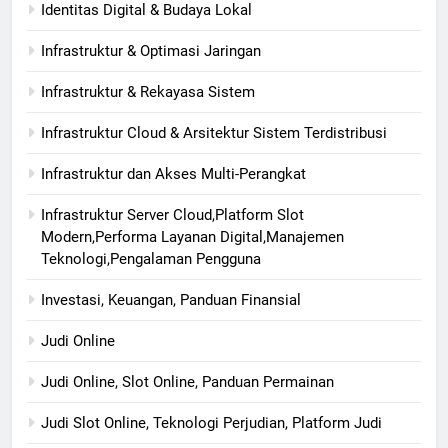
Identitas Digital & Budaya Lokal
Infrastruktur & Optimasi Jaringan
Infrastruktur & Rekayasa Sistem
Infrastruktur Cloud & Arsitektur Sistem Terdistribusi
Infrastruktur dan Akses Multi-Perangkat
Infrastruktur Server Cloud,Platform Slot
Modern,Performa Layanan Digital,Manajemen
Teknologi,Pengalaman Pengguna
Investasi, Keuangan, Panduan Finansial
Judi Online
Judi Online, Slot Online, Panduan Permainan
Judi Slot Online, Teknologi Perjudian, Platform Judi