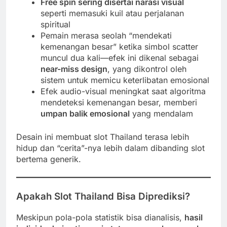
Free spin sering disertai narasi visual
seperti memasuki kuil atau perjalanan
spiritual
Pemain merasa seolah “mendekati
kemenangan besar” ketika simbol scatter
muncul dua kali—efek ini dikenal sebagai
near-miss design
, yang dikontrol oleh
sistem untuk memicu keterlibatan emosional
Efek audio-visual meningkat saat algoritma
mendeteksi kemenangan besar, memberi
umpan balik emosional
yang mendalam
Desain ini membuat slot Thailand terasa lebih
hidup dan “cerita”-nya lebih dalam dibanding slot
bertema generik.
Apakah Slot Thailand Bisa Diprediksi?
Meskipun pola-pola statistik bisa dianalisis,
hasil