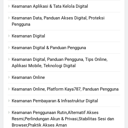
Keamanan Aplikasi & Tata Kelola Digital
Keamanan Data, Panduan Akses Digital, Proteksi
Pengguna
Keamanan Digital
Keamanan Digital & Panduan Pengguna
Keamanan Digital, Panduan Pengguna, Tips Online,
Aplikasi Mobile, Teknologi Digital
Keamanan Online
Keamanan Online, Platform Kaya787, Panduan Pengguna
Keamanan Pembayaran & Infrastruktur Digital
Keamanan Penggunaan Rutin,Alternatif Akses
Resmi,Perlindungan Akun & Privasi,Stabilitas Sesi dan
Browser,Praktik Akses Aman