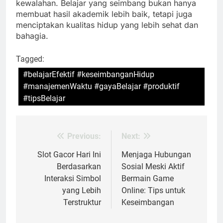
kewalahan. Belajar yang seimbang bukan hanya
membuat hasil akademik lebih baik, tetapi juga
menciptakan kualitas hidup yang lebih sehat dan
bahagia.
Tagged:
#belajarEfektif #keseimbanganHidup
#manajemenWaktu #gayaBelajar #produktif
#tipsBelajar
Previous:
Next:
Post
navigation
Slot Gacor Hari Ini
Menjaga Hubungan
Berdasarkan
Sosial Meski Aktif
Interaksi Simbol
Bermain Game
yang Lebih
Online: Tips untuk
Terstruktur
Keseimbangan