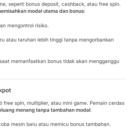
line, seperti bonus deposit, cashback, atau free spin.
emisahkan modal utama dan bonus
:
n mengontrol risiko.
aru atau taruhan lebih tinggi tanpa mengorbankan
di saat memanfaatkan bonus tidak akan mengganggu
kpot
i free spin, multiplier, atau mini game. Pemain cerdas
luang menang tanpa tambahan modal
:
coba mesin baru atau memicu bonus tambahan.