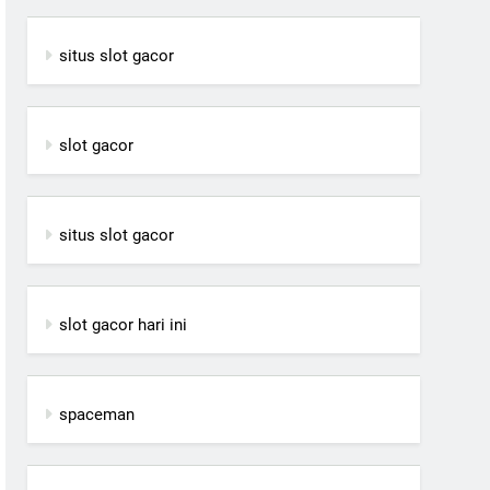
situs slot gacor
slot gacor
situs slot gacor
slot gacor hari ini
spaceman