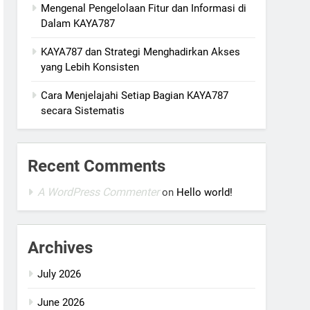
Mengenal Pengelolaan Fitur dan Informasi di
Dalam KAYA787
KAYA787 dan Strategi Menghadirkan Akses
yang Lebih Konsisten
Cara Menjelajahi Setiap Bagian KAYA787
secara Sistematis
Recent Comments
A WordPress Commenter
on
Hello world!
Archives
July 2026
June 2026