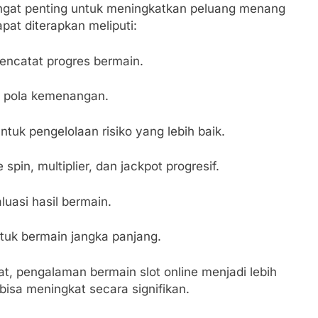
angat penting untuk meningkatkan peluang menang
pat diterapkan meliputi:
ncatat progres bermain.
 pola kemenangan.
uk pengelolaan risiko yang lebih baik.
 spin, multiplier, dan jackpot progresif.
uasi hasil bermain.
ntuk bermain jangka panjang.
t, pengalaman bermain slot online menjadi lebih
sa meningkat secara signifikan.