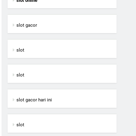
slot online
slot gacor
slot
slot
slot gacor hari ini
slot