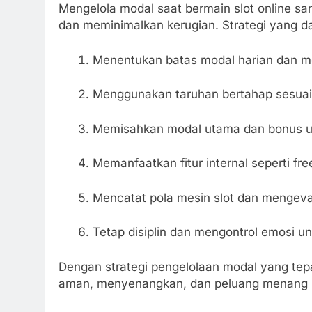
Mengelola modal saat bermain slot online s
dan meminimalkan kerugian. Strategi yang da
Menentukan batas modal harian dan me
Menggunakan taruhan bertahap sesuai
Memisahkan modal utama dan bonus unt
Memanfaatkan fitur internal seperti free
Mencatat pola mesin slot dan mengeval
Tetap disiplin dan mengontrol emosi u
Dengan strategi pengelolaan modal yang tepa
aman, menyenangkan, dan peluang menang bi