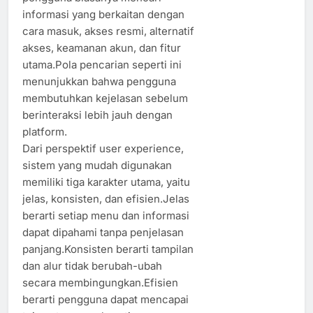
informasi yang berkaitan dengan
cara masuk, akses resmi, alternatif
akses, keamanan akun, dan fitur
utama.Pola pencarian seperti ini
menunjukkan bahwa pengguna
membutuhkan kejelasan sebelum
berinteraksi lebih jauh dengan
platform.
Dari perspektif user experience,
sistem yang mudah digunakan
memiliki tiga karakter utama, yaitu
jelas, konsisten, dan efisien.Jelas
berarti setiap menu dan informasi
dapat dipahami tanpa penjelasan
panjang.Konsisten berarti tampilan
dan alur tidak berubah-ubah
secara membingungkan.Efisien
berarti pengguna dapat mencapai