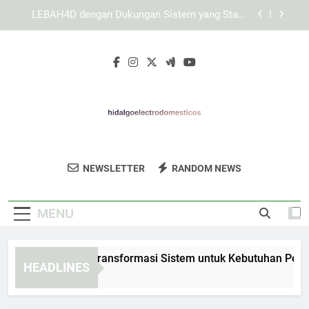
Skip
Mengenal Pengelolaan Fitur dan Informasi di
to
Dalam KAYA787
content
KAYA787 dan Strategi Menghadirkan Akses yang
Lebih Konsisten
EDWINSLOT dan Transformasi Sistem untuk
Kebutuhan Pengguna Masa Kini
LEBAH4D dengan Dukungan Sistem yang Stabil
untuk Berbagai Perangkat
Mengenal Pengelolaan Fitur dan Informasi di
Dalam KAYA787
Hidalgo
Dapatkan Peralatan Rumah Tangga
KAYA787 dan Strategi Menghadirkan Akses yang
NEWSLETTER
RANDOM NEWS
Electrodoméstic
Lebih Konsisten
Berkualitas Di Hidalgo Electrodomésticos.
Solusi Untuk Kebutuhan Rumah Anda.
MENU
WINSLOT dan Transformasi Sistem untuk Kebutuhan Penggun
HEADLINES
eeks Ago