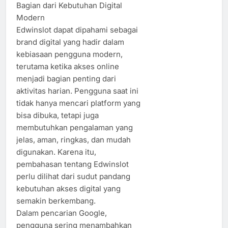
Bagian dari Kebutuhan Digital
Modern
Edwinslot dapat dipahami sebagai
brand digital yang hadir dalam
kebiasaan pengguna modern,
terutama ketika akses online
menjadi bagian penting dari
aktivitas harian. Pengguna saat ini
tidak hanya mencari platform yang
bisa dibuka, tetapi juga
membutuhkan pengalaman yang
jelas, aman, ringkas, dan mudah
digunakan. Karena itu,
pembahasan tentang Edwinslot
perlu dilihat dari sudut pandang
kebutuhan akses digital yang
semakin berkembang.
Dalam pencarian Google,
pengguna sering menambahkan