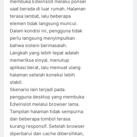
membuka Edwinslot melalui ponsel
saat berada di luar rumah. Halaman
terasa lambat, lalu beberapa
elemen tidak langsung muncul.
Dalam kondisi ini, pengguna tidak
perlu langsung menyimpulkan
bahwa sistem bermasalah.
Langkah yang lebih tepat adalah
memeriksa sinyal, menutup
aplikasi berat, lalu memuat ulang
halaman setelah koneksi lebih
stabil.
Skenario lain terjadi pada
pengguna desktop yang membuka
Edwinslot melalui browser lama.
Tampilan halaman tidak sempurna
dan beberapa tombol terasa
kurang responsif. Setelah browser
diperbarui dan cache dibersihkan,