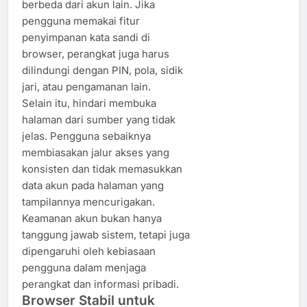
berbeda dari akun lain. Jika
pengguna memakai fitur
penyimpanan kata sandi di
browser, perangkat juga harus
dilindungi dengan PIN, pola, sidik
jari, atau pengamanan lain.
Selain itu, hindari membuka
halaman dari sumber yang tidak
jelas. Pengguna sebaiknya
membiasakan jalur akses yang
konsisten dan tidak memasukkan
data akun pada halaman yang
tampilannya mencurigakan.
Keamanan akun bukan hanya
tanggung jawab sistem, tetapi juga
dipengaruhi oleh kebiasaan
pengguna dalam menjaga
perangkat dan informasi pribadi.
Browser Stabil untuk