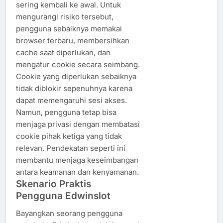
sering kembali ke awal. Untuk
mengurangi risiko tersebut,
pengguna sebaiknya memakai
browser terbaru, membersihkan
cache saat diperlukan, dan
mengatur cookie secara seimbang.
Cookie yang diperlukan sebaiknya
tidak diblokir sepenuhnya karena
dapat memengaruhi sesi akses.
Namun, pengguna tetap bisa
menjaga privasi dengan membatasi
cookie pihak ketiga yang tidak
relevan. Pendekatan seperti ini
membantu menjaga keseimbangan
antara keamanan dan kenyamanan.
Skenario Praktis
Pengguna Edwinslot
Bayangkan seorang pengguna