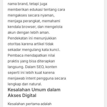
nama brand, tetapi juga
memberikan edukasi tentang cara
mengakses secara nyaman,
menjaga perangkat, memahami
kendala browser, dan mengelola
akun dengan lebih aman.
Pendekatan ini menunjukkan
otoritas karena artikel tidak
sekadar mengulang kata kunci.
Pembaca mendapatkan nilai
praktis yang bisa diterapkan
langsung. Dalam SEO, konten
seperti ini lebih kuat karena
menjawab intent pengguna secara
lengkap dan natural.
Kesalahan Umum dalam
Akses Digital
Kesalahan pertama adalah