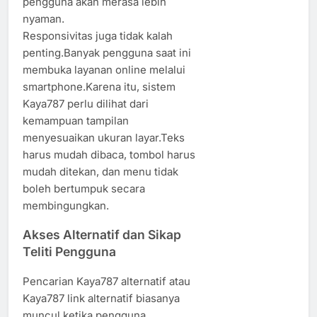
pengguna akan merasa lebih
nyaman.
Responsivitas juga tidak kalah
penting.Banyak pengguna saat ini
membuka layanan online melalui
smartphone.Karena itu, sistem
Kaya787 perlu dilihat dari
kemampuan tampilan
menyesuaikan ukuran layar.Teks
harus mudah dibaca, tombol harus
mudah ditekan, dan menu tidak
boleh bertumpuk secara
membingungkan.
Akses Alternatif dan Sikap
Teliti Pengguna
Pencarian Kaya787 alternatif atau
Kaya787 link alternatif biasanya
muncul ketika pengguna