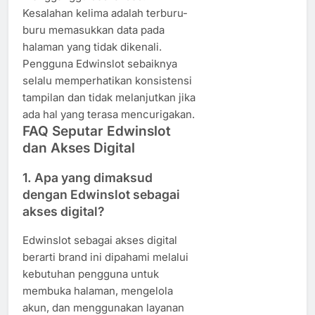
Kesalahan kelima adalah terburu-
buru memasukkan data pada
halaman yang tidak dikenali.
Pengguna Edwinslot sebaiknya
selalu memperhatikan konsistensi
tampilan dan tidak melanjutkan jika
ada hal yang terasa mencurigakan.
FAQ Seputar Edwinslot
dan Akses Digital
1. Apa yang dimaksud
dengan Edwinslot sebagai
akses digital?
Edwinslot sebagai akses digital
berarti brand ini dipahami melalui
kebutuhan pengguna untuk
membuka halaman, mengelola
akun, dan menggunakan layanan