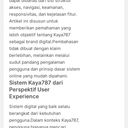
dapat dibahas dari sisi struktur
akses, navigasi, keamanan,
responsivitas, dan kejelasan fitur.
Artikel ini disusun untuk
memberikan pemahaman yang
lebih objektif tentang Kaya787
sebagai brand digital.Pembahasan
tidak dibuat dengan klaim
berlebihan, melainkan melalui
sudut pandang pengalaman
pengguna dan prinsip dasar sistem
online yang mudah dipahami.
Sistem Kaya787 dari
Perspektif User
Experience
Sistem digital yang baik selalu
berangkat dari kebutuhan
pengguna.Dalam konteks Kaya787,
pengguna biasanya mencari