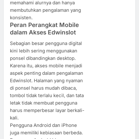
memahami alurnya dan hanya
membutuhkan pengalaman yang
konsisten.
Peran Perangkat Mobile
dalam Akses Edwinslot
Sebagian besar pengguna digital
kini lebih sering menggunakan
ponsel dibandingkan desktop.
Karena itu, akses mobile menjadi
aspek penting dalam pengalaman
Edwinslot. Halaman yang nyaman
di ponsel harus mudah dibaca,
tombol tidak terlalu kecil, dan tata
letak tidak membuat pengguna
harus memperbesar layar berkali-
kali.
Pengguna Android dan iPhone
juga memiliki kebiasaan berbeda.