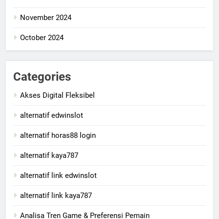
November 2024
October 2024
Categories
Akses Digital Fleksibel
alternatif edwinslot
alternatif horas88 login
alternatif kaya787
alternatif link edwinslot
alternatif link kaya787
Analisa Tren Game & Preferensi Pemain