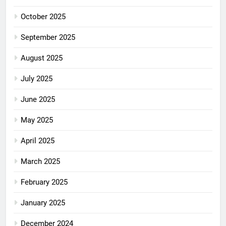
October 2025
September 2025
August 2025
July 2025
June 2025
May 2025
April 2025
March 2025
February 2025
January 2025
December 2024