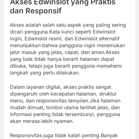
Akses Edwinslot yang Praktis
dan Responsif
Akses adalah salah satu aspek yang paling sering
dicari pengguna.Kata kunci seperti Edwinslot
login, Edwinslot resmi, dan Edwinslot alternatif
menunjukkan bahwa pengguna ingin menemukan
jalur masuk yang jelas, cepat, dan aman.Akses
yang baik tidak hanya berarti halaman dapat
dibuka, tetapi juga berarti pengguna memahami
langkah yang perlu dilakukan.
Dalam layanan digital, akses praktis sangat
dipengaruhi oleh kecepatan halaman, struktur
menu, dan responsivitas tampilan.Jika halaman
mudah dimuat, tombol utama terlihat jelas, dan
informasi penting tidak tersembunyi, pengguna
akan merasa lebih nyaman.
Responsivitas juga tidak kalah penting.Banyak