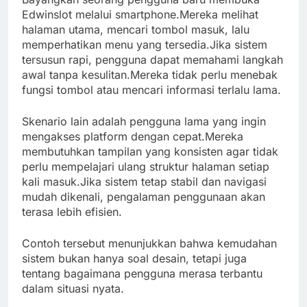
Edwinslot melalui smartphone.Mereka melihat
halaman utama, mencari tombol masuk, lalu
memperhatikan menu yang tersedia.Jika sistem
tersusun rapi, pengguna dapat memahami langkah
awal tanpa kesulitan.Mereka tidak perlu menebak
fungsi tombol atau mencari informasi terlalu lama.
Skenario lain adalah pengguna lama yang ingin
mengakses platform dengan cepat.Mereka
membutuhkan tampilan yang konsisten agar tidak
perlu mempelajari ulang struktur halaman setiap
kali masuk.Jika sistem tetap stabil dan navigasi
mudah dikenali, pengalaman penggunaan akan
terasa lebih efisien.
Contoh tersebut menunjukkan bahwa kemudahan
sistem bukan hanya soal desain, tetapi juga
tentang bagaimana pengguna merasa terbantu
dalam situasi nyata.