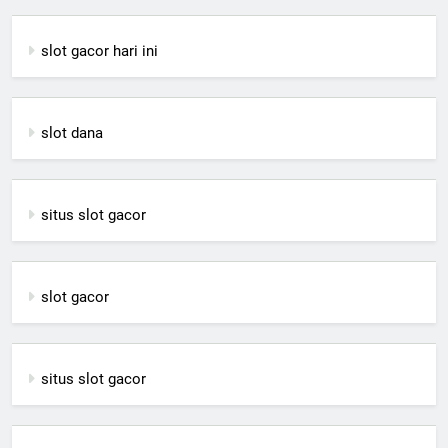
slot gacor hari ini
slot dana
situs slot gacor
slot gacor
situs slot gacor