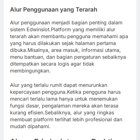
Alur Penggunaan yang Terarah
Alur penggunaan menjadi bagian penting dalam
sistem Edwinslot.Platform yang memiliki alur
terarah akan membantu pengguna memahami apa
yang harus dilakukan sejak halaman pertama
dibuka.Misalnya, area masuk, informasi utama,
menu bantuan, dan bagian pengaturan sebaiknya
ditempatkan secara logis agar tidak
membingungkan.
Alur yang terlalu rumit dapat menurunkan
kepercayaan pengguna.Ketika pengguna harus
mencari terlalu lama hanya untuk menemukan
fungsi dasar, pengalaman mereka akan terasa
kurang efisien.Sebaliknya, alur yang ringkas
membuat platform terlihat lebih profesional dan
mudah dipahami.