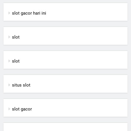
slot gacor hari ini
slot
slot
situs slot
slot gacor