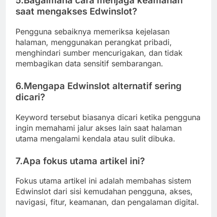
5.Bagaimana cara menjaga keamanan
saat mengakses Edwinslot?
Pengguna sebaiknya memeriksa kejelasan
halaman, menggunakan perangkat pribadi,
menghindari sumber mencurigakan, dan tidak
membagikan data sensitif sembarangan.
6.Mengapa Edwinslot alternatif sering
dicari?
Keyword tersebut biasanya dicari ketika pengguna
ingin memahami jalur akses lain saat halaman
utama mengalami kendala atau sulit dibuka.
7.Apa fokus utama artikel ini?
Fokus utama artikel ini adalah membahas sistem
Edwinslot dari sisi kemudahan pengguna, akses,
navigasi, fitur, keamanan, dan pengalaman digital.