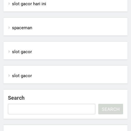
slot gacor hari ini
spaceman
slot gacor
slot gacor
Search
SEARCH