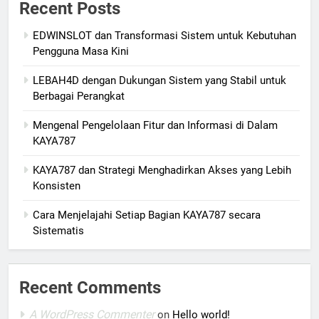
Recent Posts
EDWINSLOT dan Transformasi Sistem untuk Kebutuhan
Pengguna Masa Kini
LEBAH4D dengan Dukungan Sistem yang Stabil untuk
Berbagai Perangkat
Mengenal Pengelolaan Fitur dan Informasi di Dalam
KAYA787
KAYA787 dan Strategi Menghadirkan Akses yang Lebih
Konsisten
Cara Menjelajahi Setiap Bagian KAYA787 secara
Sistematis
Recent Comments
A WordPress Commenter
on
Hello world!