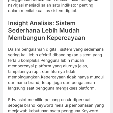
navigasi menjadi salah satu indikator penting
dalam menilai kualitas sistem digital.
Insight Analisis: Sistem
Sederhana Lebih Mudah
Membangun Kepercayaan
Dalam pengalaman digital, sistem yang sederhana
sering kali lebih efektif dibandingkan sistem yang
terlalu kompleks.Pengguna lebih mudah
mempercayai platform yang alurnya jelas,
tampilannya rapi, dan fiturnya tidak
membingungkan.Kepercayaan tidak hanya muncul
dari nama brand, tetapi juga dari pengalaman
langsung saat pengguna mengakses platform.
Edwinslot memiliki peluang untuk diperkuat
sebagai brand keyword melalui pembahasan yang
menjawab kebutuhan nyata pengguna.Keyword