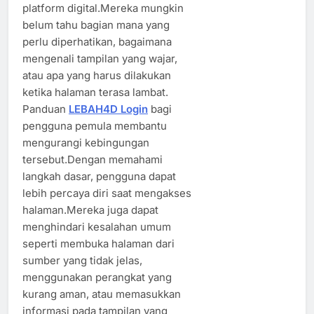
platform digital.Mereka mungkin
belum tahu bagian mana yang
perlu diperhatikan, bagaimana
mengenali tampilan yang wajar,
atau apa yang harus dilakukan
ketika halaman terasa lambat.
Panduan
LEBAH4D Login
bagi
pengguna pemula membantu
mengurangi kebingungan
tersebut.Dengan memahami
langkah dasar, pengguna dapat
lebih percaya diri saat mengakses
halaman.Mereka juga dapat
menghindari kesalahan umum
seperti membuka halaman dari
sumber yang tidak jelas,
menggunakan perangkat yang
kurang aman, atau memasukkan
informasi pada tampilan yang