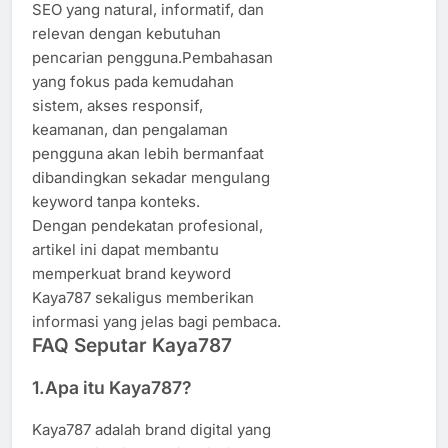
SEO yang natural, informatif, dan
relevan dengan kebutuhan
pencarian pengguna.Pembahasan
yang fokus pada kemudahan
sistem, akses responsif,
keamanan, dan pengalaman
pengguna akan lebih bermanfaat
dibandingkan sekadar mengulang
keyword tanpa konteks.
Dengan pendekatan profesional,
artikel ini dapat membantu
memperkuat brand keyword
Kaya787 sekaligus memberikan
informasi yang jelas bagi pembaca.
FAQ Seputar Kaya787
1.Apa itu Kaya787?
Kaya787 adalah brand digital yang