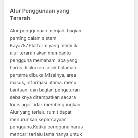
Alur Penggunaan yang
Terarah
Alur penggunaan menjadi bagian
penting dalam sistem
Kaya787.Platform yang memiliki
alur terarah akan membantu
pengguna memahami apa yang
harus dilakukan sejak halaman
pertama dibuka.Misalnya, area
masuk, informasi utama, menu
bantuan, dan bagian pengaturan
sebaiknya ditempatkan secara
logis agar tidak membingungkan.
Alur yang terlalu rumit dapat
menurunkan kepercayaan
pengguna.Ketika pengguna harus
mencari terlalu lama hanya untuk