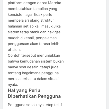
platform dengan cepat.Mereka
membutuhkan tampilan yang
konsisten agar tidak perlu
mempelajari ulang struktur
halaman setiap kali masuk.Jika
sistem tetap stabil dan navigasi
mudah dikenali, pengalaman
penggunaan akan terasa lebih
efisien.
Contoh tersebut menunjukkan
bahwa kemudahan sistem bukan
hanya soal desain, tetapi juga
tentang bagaimana pengguna
merasa terbantu dalam situasi
nyata.
Hal yang Perlu
Diperhatikan Pengguna
Pengguna sebaiknya tetap teliti