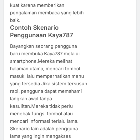
kuat karena memberikan
pengalaman membaca yang lebih
baik.
Contoh Skenario
Penggunaan Kaya787
Bayangkan seorang pengguna
baru membuka Kaya787 melalui
smartphone.Mereka melihat
halaman utama, mencari tombol
masuk, lalu memperhatikan menu
yang tersedia.Jika sistem tersusun
rapi, pengguna dapat memahami
langkah awal tanpa
kesulitan.Mereka tidak perlu
menebak fungsi tombol atau
mencari informasi terlalu lama.
Skenario lain adalah pengguna
lama yang ingin mengakses