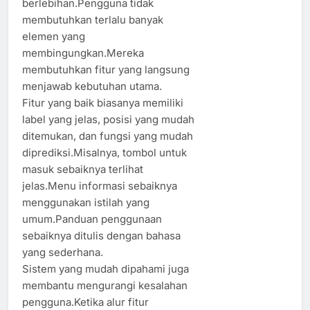
berlebihan.Pengguna tidak
membutuhkan terlalu banyak
elemen yang
membingungkan.Mereka
membutuhkan fitur yang langsung
menjawab kebutuhan utama.
Fitur yang baik biasanya memiliki
label yang jelas, posisi yang mudah
ditemukan, dan fungsi yang mudah
diprediksi.Misalnya, tombol untuk
masuk sebaiknya terlihat
jelas.Menu informasi sebaiknya
menggunakan istilah yang
umum.Panduan penggunaan
sebaiknya ditulis dengan bahasa
yang sederhana.
Sistem yang mudah dipahami juga
membantu mengurangi kesalahan
pengguna.Ketika alur fitur