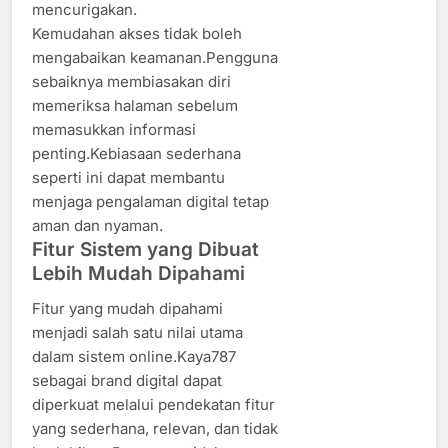
mencurigakan.
Kemudahan akses tidak boleh
mengabaikan keamanan.Pengguna
sebaiknya membiasakan diri
memeriksa halaman sebelum
memasukkan informasi
penting.Kebiasaan sederhana
seperti ini dapat membantu
menjaga pengalaman digital tetap
aman dan nyaman.
Fitur Sistem yang Dibuat
Lebih Mudah Dipahami
Fitur yang mudah dipahami
menjadi salah satu nilai utama
dalam sistem online.Kaya787
sebagai brand digital dapat
diperkuat melalui pendekatan fitur
yang sederhana, relevan, dan tidak