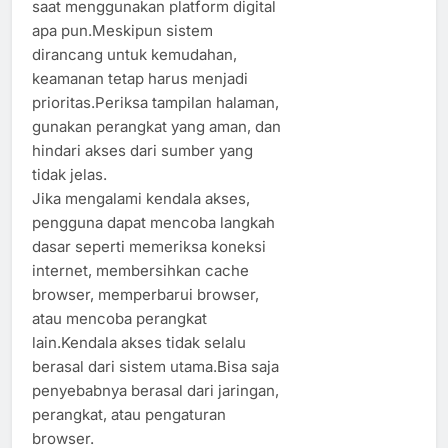
saat menggunakan platform digital
apa pun.Meskipun sistem
dirancang untuk kemudahan,
keamanan tetap harus menjadi
prioritas.Periksa tampilan halaman,
gunakan perangkat yang aman, dan
hindari akses dari sumber yang
tidak jelas.
Jika mengalami kendala akses,
pengguna dapat mencoba langkah
dasar seperti memeriksa koneksi
internet, membersihkan cache
browser, memperbarui browser,
atau mencoba perangkat
lain.Kendala akses tidak selalu
berasal dari sistem utama.Bisa saja
penyebabnya berasal dari jaringan,
perangkat, atau pengaturan
browser.