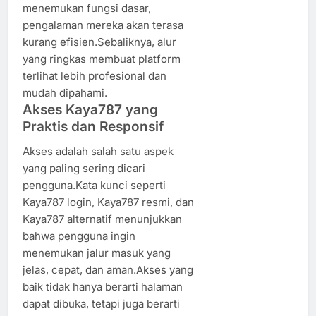
menemukan fungsi dasar,
pengalaman mereka akan terasa
kurang efisien.Sebaliknya, alur
yang ringkas membuat platform
terlihat lebih profesional dan
mudah dipahami.
Akses Kaya787 yang
Praktis dan Responsif
Akses adalah salah satu aspek
yang paling sering dicari
pengguna.Kata kunci seperti
Kaya787 login, Kaya787 resmi, dan
Kaya787 alternatif menunjukkan
bahwa pengguna ingin
menemukan jalur masuk yang
jelas, cepat, dan aman.Akses yang
baik tidak hanya berarti halaman
dapat dibuka, tetapi juga berarti