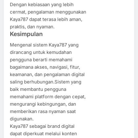
Dengan kebiasaan yang lebih
cermat, pengalaman menggunakan
Kaya787 dapat terasa lebih aman,
praktis, dan nyaman.
Kesimpulan
Mengenal sistem Kaya787 yang
dirancang untuk kemudahan
pengguna berarti memahami
bagaimana akses, navigasi, fitur,
keamanan, dan pengalaman digital
saling berhubungan.Sistem yang
baik membantu pengguna
memahami platform dengan cepat,
mengurangi kebingungan, dan
memberikan rasa nyaman saat
digunakan.
Kaya787 sebagai brand digital
dapat diperkuat melalui konten