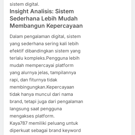
sistem digital.
Insight Analisis: Sistem
Sederhana Lebih Mudah
Membangun Kepercayaan
Dalam pengalaman digital, sistem
yang sederhana sering kali lebih
efektif dibandingkan sistem yang
terlalu kompleks.Pengguna lebih
mudah mempercayai platform
yang alurnya jelas, tampilannya
rapi, dan fiturnya tidak
membingungkan.Kepercayaan
tidak hanya muncul dari nama
brand, tetapi juga dari pengalaman
langsung saat pengguna
mengakses platform.
Kaya787 memiliki peluang untuk
diperkuat sebagai brand keyword