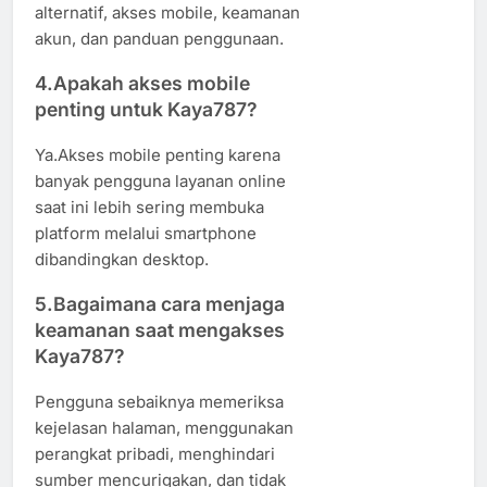
alternatif, akses mobile, keamanan
akun, dan panduan penggunaan.
4.Apakah akses mobile
penting untuk Kaya787?
Ya.Akses mobile penting karena
banyak pengguna layanan online
saat ini lebih sering membuka
platform melalui smartphone
dibandingkan desktop.
5.Bagaimana cara menjaga
keamanan saat mengakses
Kaya787?
Pengguna sebaiknya memeriksa
kejelasan halaman, menggunakan
perangkat pribadi, menghindari
sumber mencurigakan, dan tidak