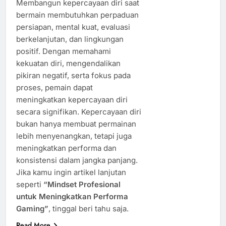
Membangun kepercayaan diri saat
bermain membutuhkan perpaduan
persiapan, mental kuat, evaluasi
berkelanjutan, dan lingkungan
positif. Dengan memahami
kekuatan diri, mengendalikan
pikiran negatif, serta fokus pada
proses, pemain dapat
meningkatkan kepercayaan diri
secara signifikan. Kepercayaan diri
bukan hanya membuat permainan
lebih menyenangkan, tetapi juga
meningkatkan performa dan
konsistensi dalam jangka panjang.
Jika kamu ingin artikel lanjutan
seperti
“Mindset Profesional
untuk Meningkatkan Performa
Gaming”
, tinggal beri tahu saja.
Read More