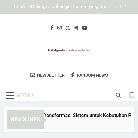
Skip
Mengenal Pengelolaan Fitur dan Informasi di
to
Dalam KAYA787
content
KAYA787 dan Strategi Menghadirkan Akses yang
Lebih Konsisten
EDWINSLOT dan Transformasi Sistem untuk
Kebutuhan Pengguna Masa Kini
LEBAH4D dengan Dukungan Sistem yang Stabil
untuk Berbagai Perangkat
Mengenal Pengelolaan Fitur dan Informasi di
Dalam KAYA787
Hidalgo
Dapatkan Peralatan Rumah Tangga
KAYA787 dan Strategi Menghadirkan Akses yang
NEWSLETTER
RANDOM NEWS
Electrodoméstic
Lebih Konsisten
Berkualitas Di Hidalgo Electrodomésticos.
Solusi Untuk Kebutuhan Rumah Anda.
MENU
WINSLOT dan Transformasi Sistem untuk Kebutuhan Penggun
HEADLINES
Weeks Ago