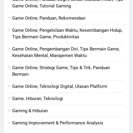
Game Online, Tutorial Gaming
Game Online, Panduan, Rekomendasi
Game Online, Pengelolaan Waktu, Keseimbangan Hidup,
Tips Bermain Game, Produktivitas
Game Online, Pengembangan Diri, Tips Bermain Game,
Kesehatan Mental, Manajemen Waktu
Game Online, Strategi Game, Tips & Trik, Panduan
Bermain
Game Online, Teknologi Digital, Ulasan Platform
Game, Hiburan, Teknologi
Gaming & Hiburan
Gaming Improvement & Performance Analysis