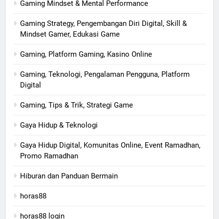
Gaming Mindset & Mental Performance
Gaming Strategy, Pengembangan Diri Digital, Skill &
Mindset Gamer, Edukasi Game
Gaming, Platform Gaming, Kasino Online
Gaming, Teknologi, Pengalaman Pengguna, Platform
Digital
Gaming, Tips & Trik, Strategi Game
Gaya Hidup & Teknologi
Gaya Hidup Digital, Komunitas Online, Event Ramadhan,
Promo Ramadhan
Hiburan dan Panduan Bermain
horas88
horas88 login