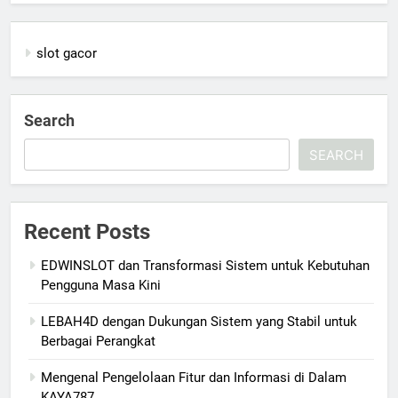
slot gacor
Search
SEARCH
Recent Posts
EDWINSLOT dan Transformasi Sistem untuk Kebutuhan
Pengguna Masa Kini
LEBAH4D dengan Dukungan Sistem yang Stabil untuk
Berbagai Perangkat
Mengenal Pengelolaan Fitur dan Informasi di Dalam
KAYA787