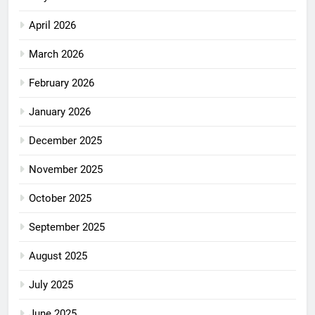
April 2026
March 2026
February 2026
January 2026
December 2025
November 2025
October 2025
September 2025
August 2025
July 2025
June 2025