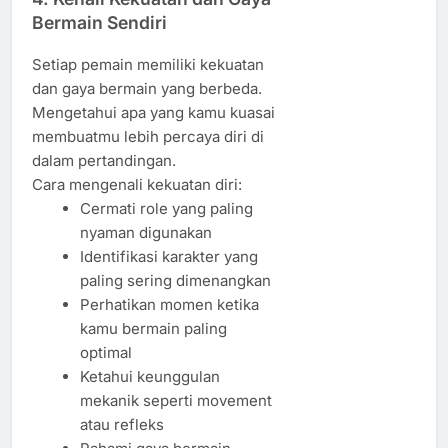
Bermain Sendiri
Setiap pemain memiliki kekuatan
dan gaya bermain yang berbeda.
Mengetahui apa yang kamu kuasai
membuatmu lebih percaya diri di
dalam pertandingan.
Cara mengenali kekuatan diri:
Cermati role yang paling
nyaman digunakan
Identifikasi karakter yang
paling sering dimenangkan
Perhatikan momen ketika
kamu bermain paling
optimal
Ketahui keunggulan
mekanik seperti movement
atau refleks