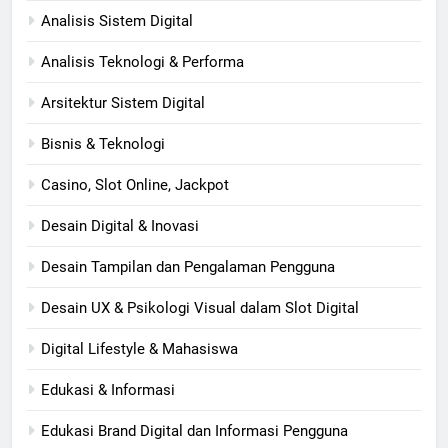
Analisis Sistem Digital
Analisis Teknologi & Performa
Arsitektur Sistem Digital
Bisnis & Teknologi
Casino, Slot Online, Jackpot
Desain Digital & Inovasi
Desain Tampilan dan Pengalaman Pengguna
Desain UX & Psikologi Visual dalam Slot Digital
Digital Lifestyle & Mahasiswa
Edukasi & Informasi
Edukasi Brand Digital dan Informasi Pengguna