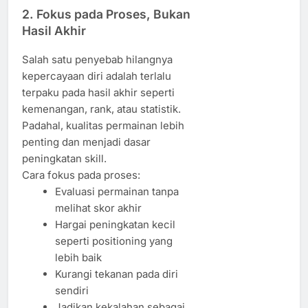
2. Fokus pada Proses, Bukan
Hasil Akhir
Salah satu penyebab hilangnya
kepercayaan diri adalah terlalu
terpaku pada hasil akhir seperti
kemenangan, rank, atau statistik.
Padahal, kualitas permainan lebih
penting dan menjadi dasar
peningkatan skill.
Cara fokus pada proses:
Evaluasi permainan tanpa
melihat skor akhir
Hargai peningkatan kecil
seperti positioning yang
lebih baik
Kurangi tekanan pada diri
sendiri
Jadikan kekalahan sebagai