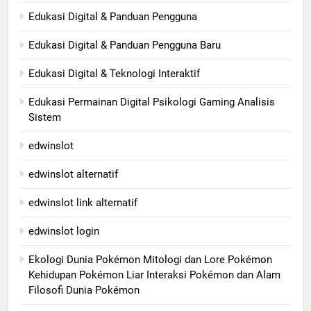
Edukasi Digital & Panduan Pengguna
Edukasi Digital & Panduan Pengguna Baru
Edukasi Digital & Teknologi Interaktif
Edukasi Permainan Digital Psikologi Gaming Analisis
Sistem
edwinslot
edwinslot alternatif
edwinslot link alternatif
edwinslot login
Ekologi Dunia Pokémon Mitologi dan Lore Pokémon
Kehidupan Pokémon Liar Interaksi Pokémon dan Alam
Filosofi Dunia Pokémon