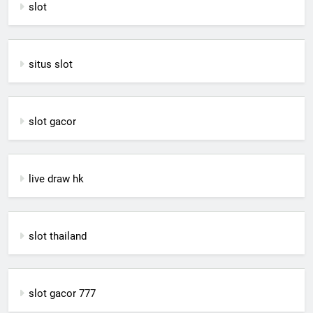
slot
situs slot
slot gacor
live draw hk
slot thailand
slot gacor 777