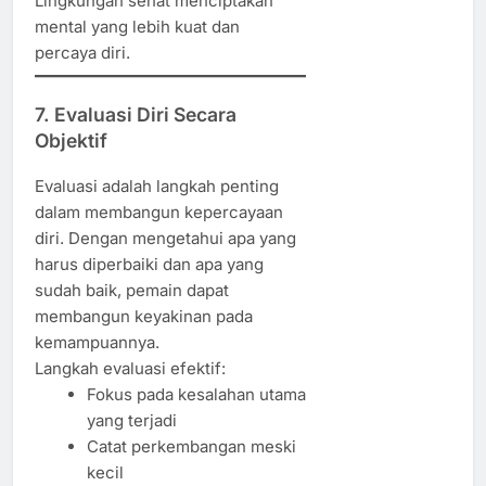
Lingkungan sehat menciptakan
mental yang lebih kuat dan
percaya diri.
7. Evaluasi Diri Secara
Objektif
Evaluasi adalah langkah penting
dalam membangun kepercayaan
diri. Dengan mengetahui apa yang
harus diperbaiki dan apa yang
sudah baik, pemain dapat
membangun keyakinan pada
kemampuannya.
Langkah evaluasi efektif:
Fokus pada kesalahan utama
yang terjadi
Catat perkembangan meski
kecil