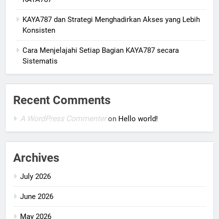
KAYA787 dan Strategi Menghadirkan Akses yang Lebih
Konsisten
Cara Menjelajahi Setiap Bagian KAYA787 secara
Sistematis
Recent Comments
A WordPress Commenter
on
Hello world!
Archives
July 2026
June 2026
May 2026