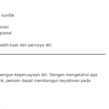
 konflik
iran
guasai
bih kuat dan percaya diri.
bangun kepercayaan diri. Dengan mengetahui apa
baik, pemain dapat membangun keyakinan pada