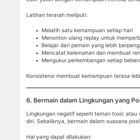
Latihan terarah meliputi:
Melatih satu kemampuan setiap hari
Menonton ulang replay untuk memperb
Belajar dari pemain yang lebih berpen
Mencatat kelemahan dan membuat ren
Mengukur perkembangan setiap bebera
Konsistensi membuat kemampuan terasa lebih
6. Bermain dalam Lingkungan yang Pos
Lingkungan negatif seperti teman toxic ata
diri. Sebaliknya, bermain dalam suasana po
Hal yang dapat dilakukan: