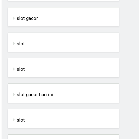
slot gacor
slot
slot
slot gacor hari ini
slot