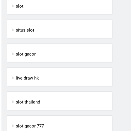
slot
situs slot
slot gacor
live draw hk
slot thailand
slot gacor 777