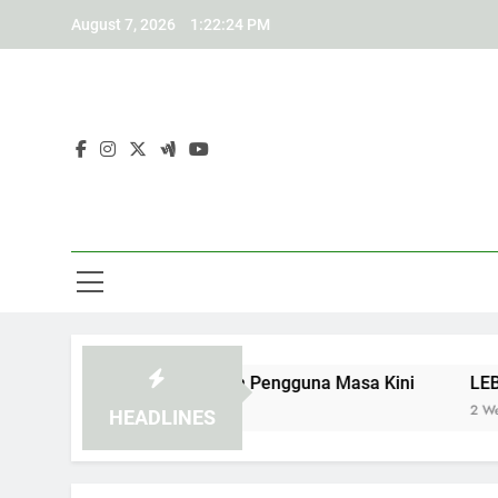
Skip
August 7, 2026
1:22:25 PM
to
content
Hid
Dapatkan 
 untuk Kebutuhan Pengguna Masa Kini
LEBAH4D dengan
2 Weeks Ago
HEADLINES