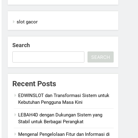
slot gacor
Search
SEARCH
Recent Posts
EDWINSLOT dan Transformasi Sistem untuk
Kebutuhan Pengguna Masa Kini
LEBAH4D dengan Dukungan Sistem yang
Stabil untuk Berbagai Perangkat
Mengenal Pengelolaan Fitur dan Informasi di