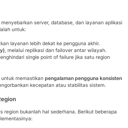
g menyebarkan server, database, dan layanan aplikasi
alah untuk:
an layanan lebih dekat ke pengguna akhir.
y)
, melalui replikasi dan failover antar wilayah.
nghindari single point of failure jika satu region
ng untuk memastikan
pengalaman pengguna konsisten
ngorbankan kecepatan atau stabilitas sistem.
Region
s region bukanlah hal sederhana. Berikut beberapa
lementasinya: