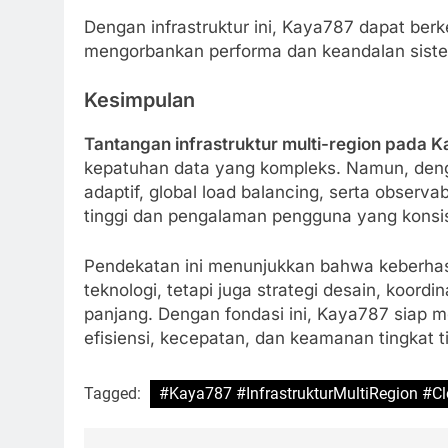
Dengan infrastruktur ini, Kaya787 dapat ber
mengorbankan performa dan keandalan sist
Kesimpulan
Tantangan infrastruktur multi-region pada 
kepatuhan data yang kompleks. Namun, denga
adaptif, global load balancing, serta observa
tinggi dan pengalaman pengguna yang konsist
Pendekatan ini menunjukkan bahwa keberhasil
teknologi, tetapi juga strategi desain, koor
panjang. Dengan fondasi ini, Kaya787 siap 
efisiensi, kecepatan, dan keamanan tingkat ti
Tagged:
#Kaya787 #InfrastrukturMultiRegion #Cl