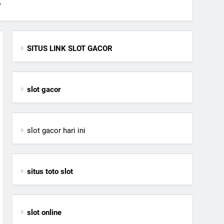
7
SITUS LINK SLOT GACOR
slot gacor
slot gacor hari ini
situs toto slot
slot online