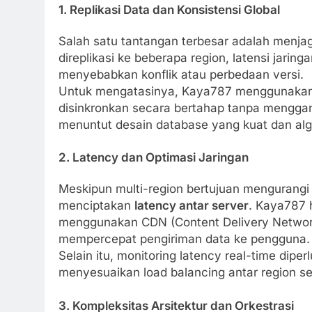
1. Replikasi Data dan Konsistensi Global
Salah satu tantangan terbesar adalah menj
direplikasi ke beberapa region, latensi jarin
menyebabkan konflik atau perbedaan versi.
Untuk mengatasinya, Kaya787 menggunaka
disinkronkan secara bertahap tanpa menggan
menuntut desain database yang kuat dan algor
2. Latency dan Optimasi Jaringan
Meskipun multi-region bertujuan mengurangi l
menciptakan
latency antar server
. Kaya787
menggunakan CDN (Content Delivery Netwo
mempercepat pengiriman data ke pengguna.
Selain itu, monitoring latency real-time dipe
menyesuaikan load balancing antar region se
3. Kompleksitas Arsitektur dan Orkestrasi