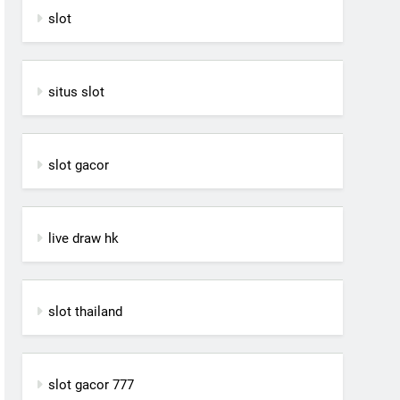
slot
situs slot
slot gacor
live draw hk
slot thailand
slot gacor 777