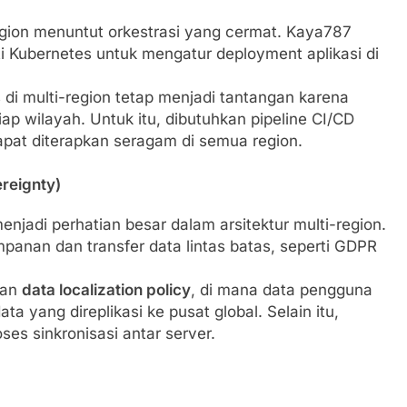
egion menuntut orkestrasi yang cermat. Kaya787
i Kubernetes untuk mengatur deployment aplikasi di
 di multi-region tetap menjadi tantangan karena
iap wilayah. Untuk itu, dibutuhkan pipeline CI/CD
dapat diterapkan seragam di semua region.
reignty)
jadi perhatian besar dalam arsitektur multi-region.
impanan dan transfer data lintas batas, seperti GDPR
kan
data localization policy
, di mana data pengguna
a yang direplikasi ke pusat global. Selain itu,
ses sinkronisasi antar server.