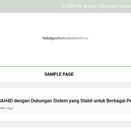
LEBAH4D dengan Dukungan Sistem 
Mengenal Pengelolaan 
KAYA787 dan Strategi Men
EDWINSLOT dan Transformasi Sistem
algo Electrodoméstico
LEBAH4D dengan Dukungan Sistem 
Peralatan Rumah Tangga Berkualitas Di Hidalgo Electrodomést
Mengenal Pengelolaan 
SAMPLE PAGE
KAYA787 dan Strategi Men
 Dukungan Sistem yang Stabil untuk Berbagai Perangkat