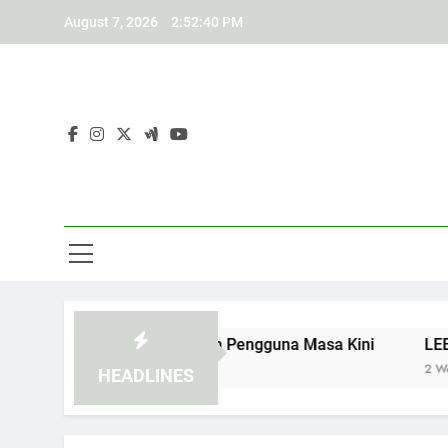
Skip
August 7, 2026
2:52:41 PM
to
content
Hid
Dapatkan 
 untuk Kebutuhan Pengguna Masa Kini
LEBAH4D dengan
2 Weeks Ago
HEADLINES