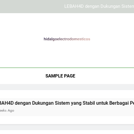
LEBAH4D dengan Dukungan Sistem 
Mengenal Pengelolaan 
KAYA787 dan Strategi Men
EDWINSLOT dan Transformasi Sistem
algo Electrodoméstico
LEBAH4D dengan Dukungan Sistem 
Peralatan Rumah Tangga Berkualitas Di Hidalgo Electrodomést
Mengenal Pengelolaan 
SAMPLE PAGE
KAYA787 dan Strategi Men
 Dukungan Sistem yang Stabil untuk Berbagai Perangkat