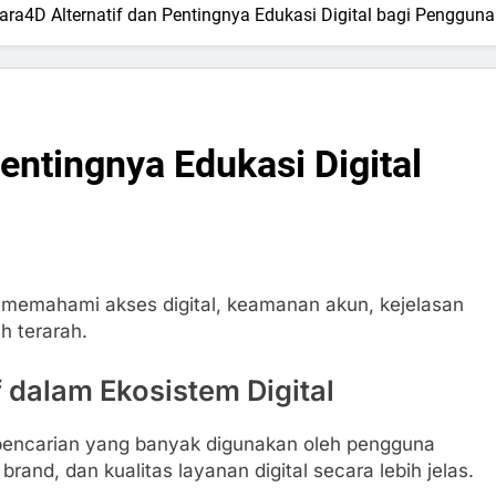
ara4D Alternatif dan Pentingnya Edukasi Digital bagi Pengguna
Pentingnya Edukasi Digital
 memahami akses digital, keamanan akun, kejelasan
h terarah.
 dalam Ekosistem Digital
ah pencarian yang banyak digunakan oleh pengguna
rand, dan kualitas layanan digital secara lebih jelas.