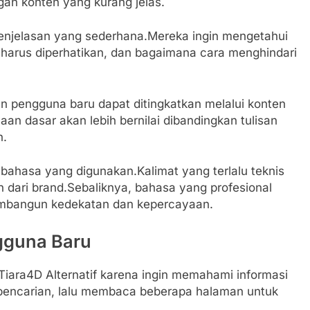
n konten yang kurang jelas.
njelasan yang sederhana.Mereka ingin mengetahui
 harus diperhatikan, dan bagaimana cara menghindari
n pengguna baru dapat ditingkatkan melalui konten
an dasar akan lebih bernilai dibandingkan tulisan
h.
bahasa yang digunakan.Kalimat yang terlalu teknis
ari brand.Sebaliknya, bahasa yang profesional
bangun kedekatan dan kepercayaan.
gguna Baru
ara4D Alternatif karena ingin memahami informasi
 pencarian, lalu membaca beberapa halaman untuk