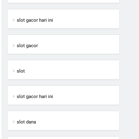
slot gacor hari ini
slot gacor
slot
slot gacor hari ini
slot dana