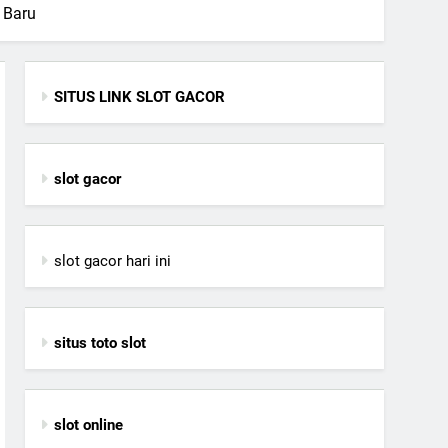
 Baru
SITUS LINK SLOT GACOR
slot gacor
slot gacor hari ini
situs toto slot
slot online