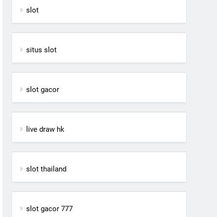
slot
situs slot
slot gacor
live draw hk
slot thailand
slot gacor 777