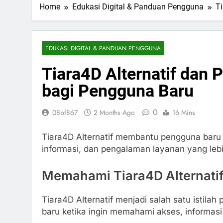
Home
Edukasi Digital & Panduan Pengguna
Ti
EDUKASI DIGITAL & PANDUAN PENGGUNA
Tiara4D Alternatif dan 
bagi Pengguna Baru
0
08bf867
2 Months Ago
16 Mins
Tiara4D Alternatif membantu pengguna baru
informasi, dan pengalaman layanan yang lebi
Memahami Tiara4D Alternatif
Tiara4D Alternatif menjadi salah satu istil
baru ketika ingin memahami akses, informasi b