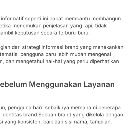
el informatif seperti ini dapat membantu membangun
tika menemukan penjelasan yang rapi, tidak
ambil keputusan secara terburu-buru.
agian dari strategi informasi brand yang menekankan
istematis, pengguna baru lebih mudah mengenal
n, dan mengetahui hal-hal yang perlu diperhatikan
 Sebelum Menggunakan Layanan
pun, pengguna baru sebaiknya memahami beberapa
n identitas brand.Sebuah brand yang dikelola dengan
 yang konsisten, baik dari sisi nama, tampilan,