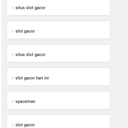
situs slot gacor
slot gacor
situs slot gacor
slot gacor hari ini
spaceman
slot gacor