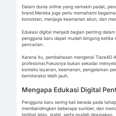
Dalam dunia online yang semakin padat, pe
brand.Mereka juga perlu memahami bagaiman
konsisten, menjaga keamanan akun, dan mem
Edukasi digital menjadi bagian penting dala
pengguna baru dapat mudah bingung ketika 
pencarian.
Karena itu, pembahasan mengenai Tiara4D Alt
profesional.Fokusnya bukan sekadar menye
konteks layanan, keamanan, pengalaman peng
berinteraksi lebih jauh.
Mengapa Edukasi Digital Pen
Pengguna baru sering kali berada pada tahap
membandingkan beberapa sumber, dan menc
terlihat jelas, stabil, serta mudah digunakan.