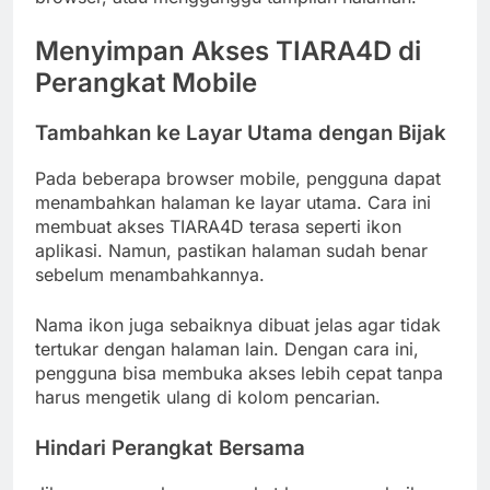
Menyimpan Akses TIARA4D di
Perangkat Mobile
Tambahkan ke Layar Utama dengan Bijak
Pada beberapa browser mobile, pengguna dapat
menambahkan halaman ke layar utama. Cara ini
membuat akses TIARA4D terasa seperti ikon
aplikasi. Namun, pastikan halaman sudah benar
sebelum menambahkannya.
Nama ikon juga sebaiknya dibuat jelas agar tidak
tertukar dengan halaman lain. Dengan cara ini,
pengguna bisa membuka akses lebih cepat tanpa
harus mengetik ulang di kolom pencarian.
Hindari Perangkat Bersama