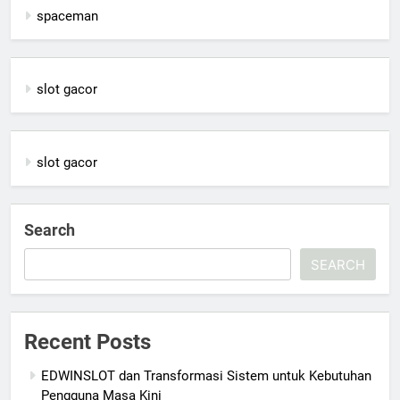
spaceman
slot gacor
slot gacor
Search
SEARCH
Recent Posts
EDWINSLOT dan Transformasi Sistem untuk Kebutuhan
Pengguna Masa Kini