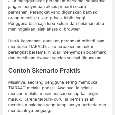
Jika menggunakan perangkat bersama, sebaiknya
jangan menyimpan akses pribadi secara
permanen. Perangkat yang digunakan banyak
orang memiliki risiko privasi lebih tinggi.
Pengguna bisa saja lupa keluar dari halaman atau
meninggalkan jejak akses di browser.
Untuk keamanan, gunakan perangkat pribadi saat
membuka TIARA4D. Jika terpaksa memakai
perangkat bersama, hindari menyimpan bookmark
dan bersihkan riwayat setelah selesai digunakan.
Contoh Skenario Praktis
Misalnya, seorang pengguna sering membuka
TIARA4D melalui ponsel. Awalnya, ia selalu
mencari melalui mesin pencari setiap kali ingin
masuk. Karena terburu-buru, ia pernah salah
membuka halaman yang tampilannya berbeda dan
membuatnya bingung.