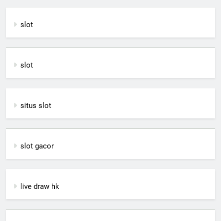
slot
slot
situs slot
slot gacor
live draw hk