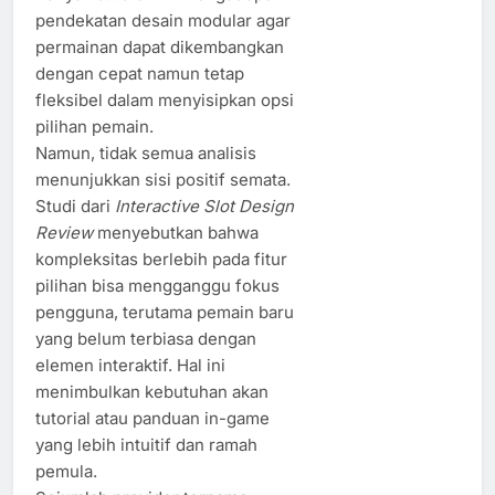
pendekatan desain modular agar
permainan dapat dikembangkan
dengan cepat namun tetap
fleksibel dalam menyisipkan opsi
pilihan pemain.
Namun, tidak semua analisis
menunjukkan sisi positif semata.
Studi dari
Interactive Slot Design
Review
menyebutkan bahwa
kompleksitas berlebih pada fitur
pilihan bisa mengganggu fokus
pengguna, terutama pemain baru
yang belum terbiasa dengan
elemen interaktif. Hal ini
menimbulkan kebutuhan akan
tutorial atau panduan in-game
yang lebih intuitif dan ramah
pemula.