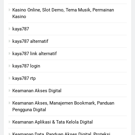
Kasino Online, Slot Demo, Tema Musik, Permainan
Kasino
kaya787
kaya787 alternatif
kaya787 link alternatif
kaya787 login
kaya787 rtp
Keamanan Akses Digital
Keamanan Akses, Manajemen Bookmark, Panduan
Pengguna Digital
Keamanan Aplikasi & Tata Kelola Digital
Keamanan Data, Panduan Akses Digital, Proteksi