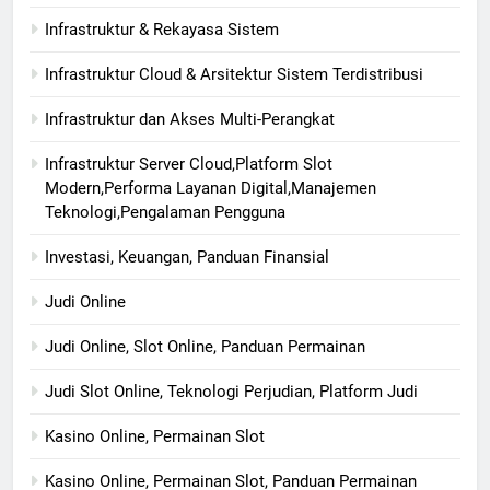
Infrastruktur & Rekayasa Sistem
Infrastruktur Cloud & Arsitektur Sistem Terdistribusi
Infrastruktur dan Akses Multi-Perangkat
Infrastruktur Server Cloud,Platform Slot
Modern,Performa Layanan Digital,Manajemen
Teknologi,Pengalaman Pengguna
Investasi, Keuangan, Panduan Finansial
Judi Online
Judi Online, Slot Online, Panduan Permainan
Judi Slot Online, Teknologi Perjudian, Platform Judi
Kasino Online, Permainan Slot
Kasino Online, Permainan Slot, Panduan Permainan