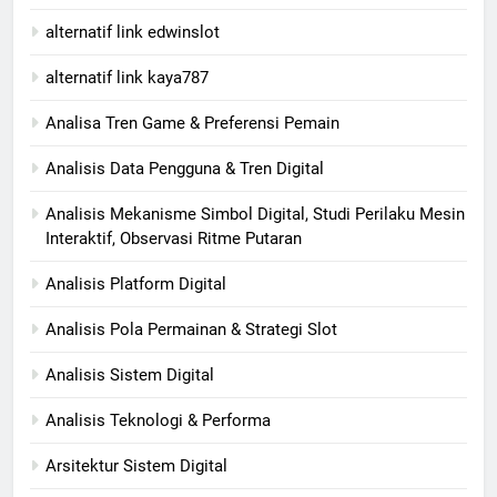
alternatif link edwinslot
alternatif link kaya787
Analisa Tren Game & Preferensi Pemain
Analisis Data Pengguna & Tren Digital
Analisis Mekanisme Simbol Digital, Studi Perilaku Mesin
Interaktif, Observasi Ritme Putaran
Analisis Platform Digital
Analisis Pola Permainan & Strategi Slot
Analisis Sistem Digital
Analisis Teknologi & Performa
Arsitektur Sistem Digital