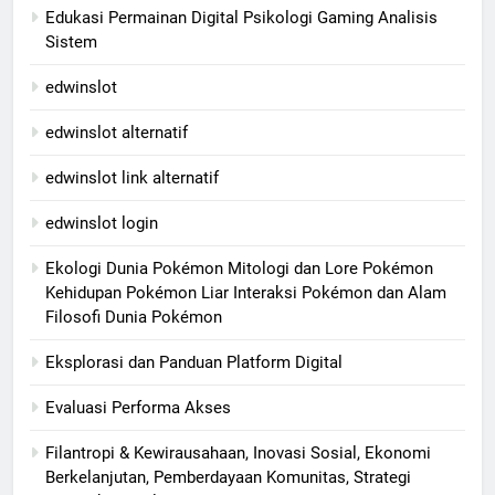
Edukasi Permainan Digital Psikologi Gaming Analisis
Sistem
edwinslot
edwinslot alternatif
edwinslot link alternatif
edwinslot login
Ekologi Dunia Pokémon Mitologi dan Lore Pokémon
Kehidupan Pokémon Liar Interaksi Pokémon dan Alam
Filosofi Dunia Pokémon
Eksplorasi dan Panduan Platform Digital
Evaluasi Performa Akses
Filantropi & Kewirausahaan, Inovasi Sosial, Ekonomi
Berkelanjutan, Pemberdayaan Komunitas, Strategi