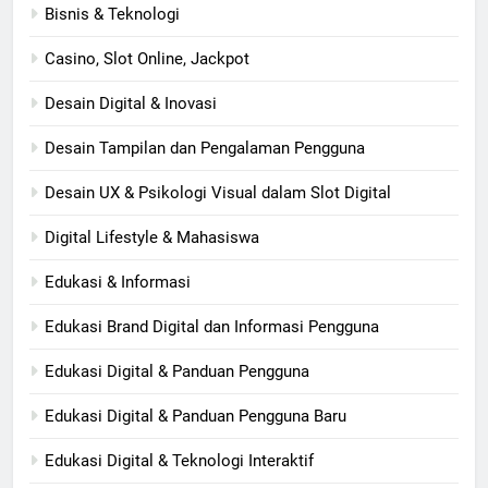
Bisnis & Teknologi
Casino, Slot Online, Jackpot
Desain Digital & Inovasi
Desain Tampilan dan Pengalaman Pengguna
Desain UX & Psikologi Visual dalam Slot Digital
Digital Lifestyle & Mahasiswa
Edukasi & Informasi
Edukasi Brand Digital dan Informasi Pengguna
Edukasi Digital & Panduan Pengguna
Edukasi Digital & Panduan Pengguna Baru
Edukasi Digital & Teknologi Interaktif