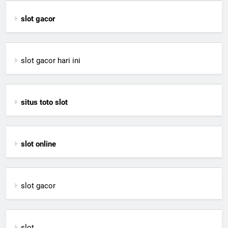
slot gacor
slot gacor hari ini
situs toto slot
slot online
slot gacor
slot