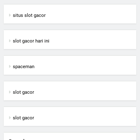
situs slot gacor
slot gacor hari ini
spaceman
slot gacor
slot gacor