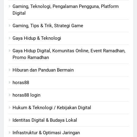
Gaming, Teknologi, Pengalaman Pengguna, Platform
Digital
Gaming, Tips & Trik, Strategi Game
Gaya Hidup & Teknologi
Gaya Hidup Digital, Komunitas Online, Event Ramadhan,
Promo Ramadhan
Hiburan dan Panduan Bermain
horas88
horas88 login
Hukum & Teknologi / Kebijakan Digital
Identitas Digital & Budaya Lokal
Infrastruktur & Optimasi Jaringan