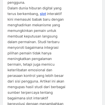
pengguna.
Dalam dunia hiburan digital yang
terus berkembang,
slot
interaktif
kini memasuki babak baru dengan
menghadirkan mekanisme yang
memungkinkan pemain untuk
membuat keputusan langsung
dalam permainan. Studi terbaru
menyoroti bagaimana integrasi
pilihan pemain tidak hanya
meningkatkan pengalaman
bermain, tetapi juga memicu
keterlibatan emosional dan
perasaan kontrol yang lebih besar
dari sisi pengguna. Artikel ini akan
mengupas hasil studi dari berbagai
sumber terpercaya tentang
bagaimana slot interaktif
berevolusi dengan menambahkan