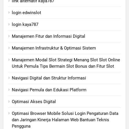
link alternatif kaya787
login edwinslot
login kaya787
Manajemen Fitur dan Informasi Digital
Manajemen Infrastruktur & Optimasi Sistem
Manajemen Modal Slot Strategi Menang Slot Slot Online
Untuk Pemula Tips Bermain Slot Bonus dan Fitur Slot
Navigasi Digital dan Struktur Informasi
Navigasi Pemula dan Edukasi Platform
Optimasi Akses Digital
Optimasi Browser Mobile Solusi Login Pengaturan Data
dan Jaringan Kinerja Halaman Web Bantuan Teknis
Pengguna