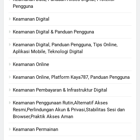
Pengguna
Keamanan Digital
Keamanan Digital & Panduan Pengguna
Keamanan Digital, Panduan Pengguna, Tips Online,
Aplikasi Mobile, Teknologi Digital
Keamanan Online
Keamanan Online, Platform Kaya787, Panduan Pengguna
Keamanan Pembayaran & Infrastruktur Digital
Keamanan Penggunaan Rutin,Alternatif Akses
Resmi,Perlindungan Akun & Privasi,Stabilitas Sesi dan
Browser,Praktik Akses Aman
Keamanan Permainan