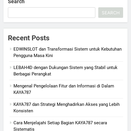
Search
SEARCH
Recent Posts
EDWINSLOT dan Transformasi Sistem untuk Kebutuhan
Pengguna Masa Kini
LEBAH4D dengan Dukungan Sistem yang Stabil untuk
Berbagai Perangkat
Mengenal Pengelolaan Fitur dan Informasi di Dalam
KAYA787
KAYA787 dan Strategi Menghadirkan Akses yang Lebih
Konsisten
Cara Menjelajahi Setiap Bagian KAYA787 secara
Sistematis