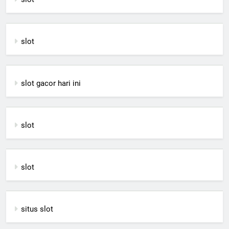
slot
slot gacor hari ini
slot
slot
situs slot