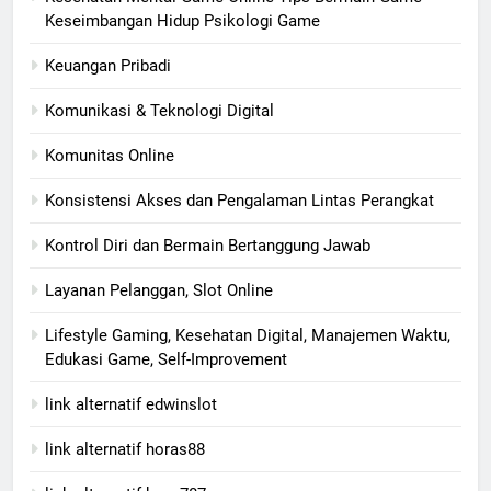
Keseimbangan Hidup Psikologi Game
Keuangan Pribadi
Komunikasi & Teknologi Digital
Komunitas Online
Konsistensi Akses dan Pengalaman Lintas Perangkat
Kontrol Diri dan Bermain Bertanggung Jawab
Layanan Pelanggan, Slot Online
Lifestyle Gaming, Kesehatan Digital, Manajemen Waktu,
Edukasi Game, Self-Improvement
link alternatif edwinslot
link alternatif horas88