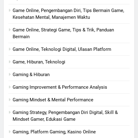
Game Online, Pengembangan Diri, Tips Bermain Game,
Kesehatan Mental, Manajemen Waktu
Game Online, Strategi Game, Tips & Trik, Panduan
Bermain
Game Online, Teknologi Digital, Ulasan Platform
Game, Hiburan, Teknologi
Gaming & Hiburan
Gaming Improvement & Performance Analysis
Gaming Mindset & Mental Performance
Gaming Strategy, Pengembangan Diri Digital, Skill &
Mindset Gamer, Edukasi Game
Gaming, Platform Gaming, Kasino Online