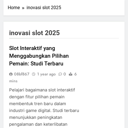
Home
inovasi slot 2025
inovasi slot 2025
Slot Interaktif yang
Menggabungkan Pilihan
Pemain: Studi Terbaru
08bf867
1 year ago
0
6
mins
Pelajari bagaimana slot interaktif
dengan fitur pilihan pemain
membentuk tren baru dalam
industri game digital. Studi terbaru
menunjukkan peningkatan
pengalaman dan keterlibatan