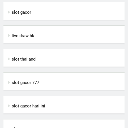
slot gacor
live draw hk
slot thailand
slot gacor 777
slot gacor hari ini