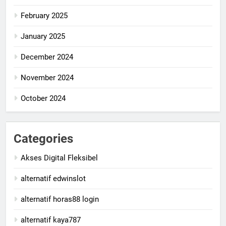
February 2025
January 2025
December 2024
November 2024
October 2024
Categories
Akses Digital Fleksibel
alternatif edwinslot
alternatif horas88 login
alternatif kaya787