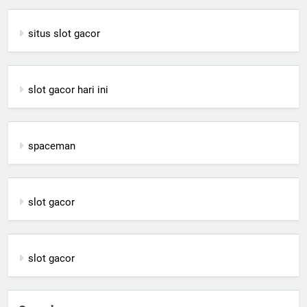
situs slot gacor
slot gacor hari ini
spaceman
slot gacor
slot gacor