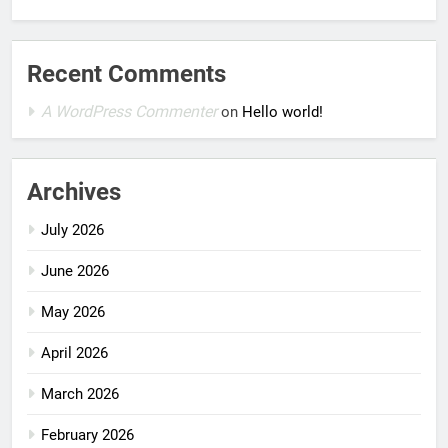
Recent Comments
A WordPress Commenter
on
Hello world!
Archives
July 2026
June 2026
May 2026
April 2026
March 2026
February 2026