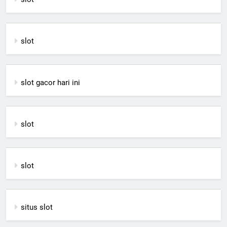
slot
slot gacor hari ini
slot
slot
situs slot