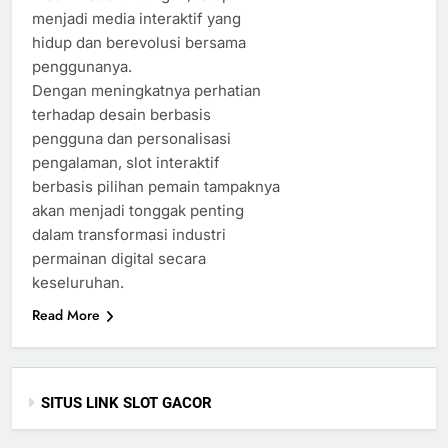
menjadi media interaktif yang
hidup dan berevolusi bersama
penggunanya.
Dengan meningkatnya perhatian
terhadap desain berbasis
pengguna dan personalisasi
pengalaman, slot interaktif
berbasis pilihan pemain tampaknya
akan menjadi tonggak penting
dalam transformasi industri
permainan digital secara
keseluruhan.
Read More
SITUS LINK SLOT GACOR