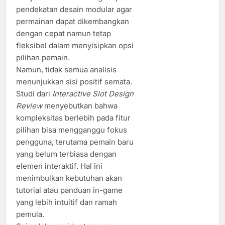
pendekatan desain modular agar
permainan dapat dikembangkan
dengan cepat namun tetap
fleksibel dalam menyisipkan opsi
pilihan pemain.
Namun, tidak semua analisis
menunjukkan sisi positif semata.
Studi dari
Interactive Slot Design
Review
menyebutkan bahwa
kompleksitas berlebih pada fitur
pilihan bisa mengganggu fokus
pengguna, terutama pemain baru
yang belum terbiasa dengan
elemen interaktif. Hal ini
menimbulkan kebutuhan akan
tutorial atau panduan in-game
yang lebih intuitif dan ramah
pemula.