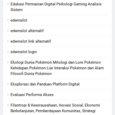
Edukasi Permainan Digital Psikologi Gaming Analisis
Sistem
edwinslot
edwinslot alternatif
edwinslot link alternatif
edwinslot login
Ekologi Dunia Pokémon Mitologi dan Lore Pokémon
Kehidupan Pokémon Liar Interaksi Pokémon dan Alam
Filosofi Dunia Pokémon
Eksplorasi dan Panduan Platform Digital
Evaluasi Performa Akses
Filantropi & Kewirausahaan, Inovasi Sosial, Ekonomi
Berkelanjutan, Pemberdayaan Komunitas, Strategi