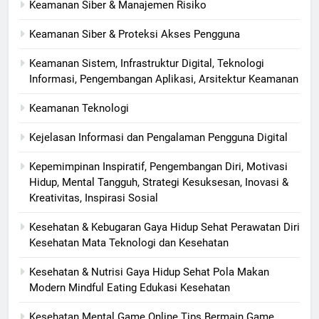
Keamanan Siber & Manajemen Risiko
Keamanan Siber & Proteksi Akses Pengguna
Keamanan Sistem, Infrastruktur Digital, Teknologi
Informasi, Pengembangan Aplikasi, Arsitektur Keamanan
Keamanan Teknologi
Kejelasan Informasi dan Pengalaman Pengguna Digital
Kepemimpinan Inspiratif, Pengembangan Diri, Motivasi
Hidup, Mental Tangguh, Strategi Kesuksesan, Inovasi &
Kreativitas, Inspirasi Sosial
Kesehatan & Kebugaran Gaya Hidup Sehat Perawatan Diri
Kesehatan Mata Teknologi dan Kesehatan
Kesehatan & Nutrisi Gaya Hidup Sehat Pola Makan
Modern Mindful Eating Edukasi Kesehatan
Kesehatan Mental Game Online Tips Bermain Game