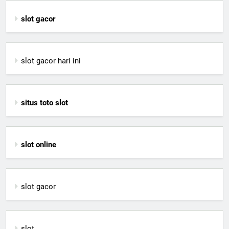
slot gacor
slot gacor hari ini
situs toto slot
slot online
slot gacor
slot