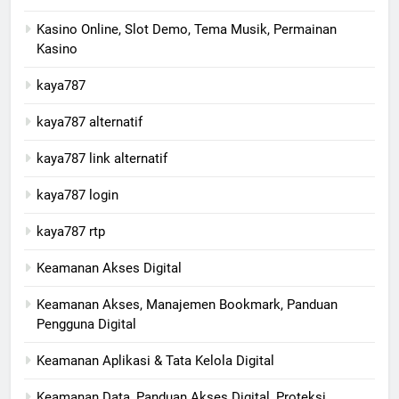
Kasino Online, Slot Demo, Tema Musik, Permainan
Kasino
kaya787
kaya787 alternatif
kaya787 link alternatif
kaya787 login
kaya787 rtp
Keamanan Akses Digital
Keamanan Akses, Manajemen Bookmark, Panduan
Pengguna Digital
Keamanan Aplikasi & Tata Kelola Digital
Keamanan Data, Panduan Akses Digital, Proteksi