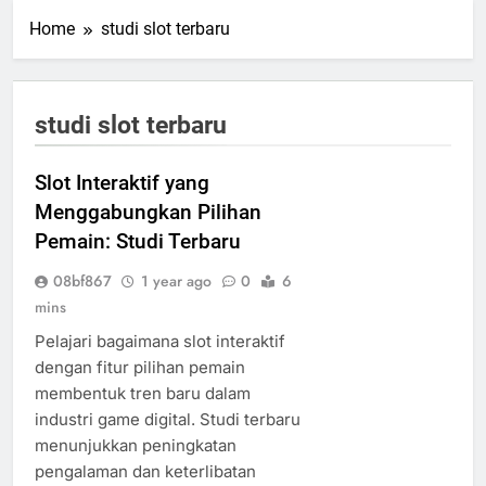
Home
studi slot terbaru
studi slot terbaru
Slot Interaktif yang
Menggabungkan Pilihan
Pemain: Studi Terbaru
08bf867
1 year ago
0
6
mins
Pelajari bagaimana slot interaktif
dengan fitur pilihan pemain
membentuk tren baru dalam
industri game digital. Studi terbaru
menunjukkan peningkatan
pengalaman dan keterlibatan